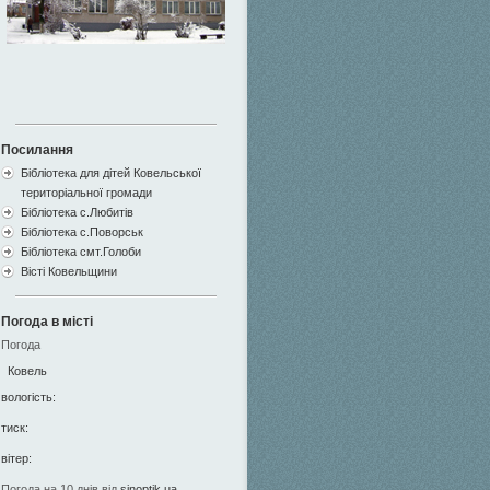
Посилання
Бібліотека для дітей Ковельської
територіальної громади
Бібліотека с.Любитів
Бібліотека с.Поворськ
Бібліотека смт.Голоби
Вісті Ковельщини
Погода в місті
Погода
Ковель
вологість:
тиск:
вітер:
Погода на 10 днів від
sinoptik.ua