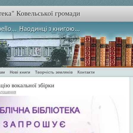
тека" Ковельської громади
чам
Нові книги
Творчість земляків
Контакти
цію вокальної збірки
олошення