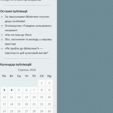
Останні публікації
За лаштунками бібліотеки готуємо
дещо особливе!
Оголошуємо «Тиждень кольорового
читання»!
«На гостини до Лесі»
Літо, натхнення та молодь у нашому
просторі
«Як пройти до бібліотеки?» —
пам’ятаєте цей культовий вислів?
Календар публікацій
Серпень 2026
Пн
Вт
Ср
Чт
Пт
Сб
Нд
1
2
3
4
5
6
7
8
9
10
11
12
13
14
15
16
17
18
19
20
21
22
23
24
25
26
27
28
29
30