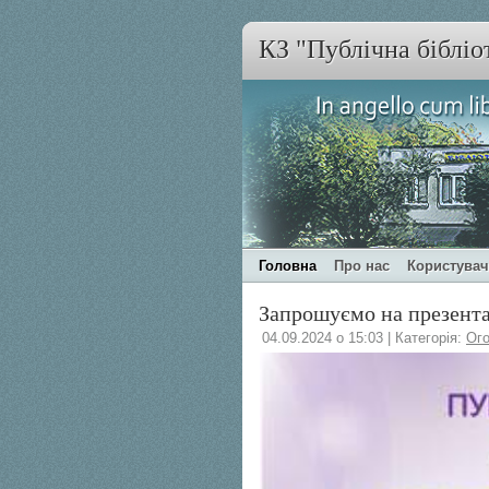
КЗ "Публічна бібліо
Головна
Про нас
Користува
Запрошуємо на презента
04.09.2024 о 15:03 | Категорія:
Ог