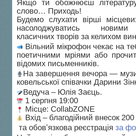
Якщо ти обожнюєш літературу
слово… Приходь!
Будемо слухати вірші місцеви
насолоджуватись новими 
класичних творів за келихом ви
Вільний мікрофон чекає на те
поетичними мріями або прочит
відомих письменників.
На завершення вечора — музи
ковельської співачки Дарини Зін
Ведуча – Юлія Заєць.
1 серпня 19:00
Місце: CollabZONE
Вхід – благодійний внесок 200
та обовʼязкова реєстрація
за ф