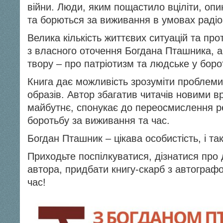
війни. Люди, яким пощастило вціліти, опи
та борються за виживання в умовах радіо
Велика кількість життєвих ситуацій та прот
з власного оточення Богдана Пташника, а
твору – про патріотизм та людське у борот
Книга дає можливість зрозуміти проблеми
образів. Автор збагатив читачів новими в
майбутнє, спонукає до переосмислення ре
боротьбу за виживання та час.
Богдан Пташник – цікава особистість, і так
Приходьте поспілкуватися, дізнатися про 
автора, придбати книгу-скарб з автограф
час!