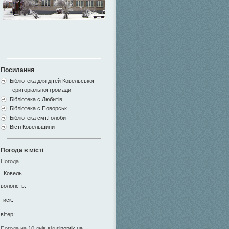
Посилання
Бібліотека для дітей Ковельської
територіальної громади
Бібліотека с.Любитів
Бібліотека с.Поворськ
Бібліотека смт.Голоби
Вісті Ковельщини
Погода в місті
Погода
Ковель
вологість:
тиск:
вітер:
Погода на 10 днів від
sinoptik.ua