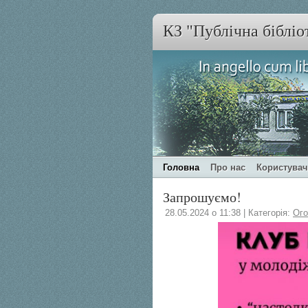
КЗ "Публічна бібліо
Головна
Про нас
Користува
Запрошуємо!
28.05.2024 о 11:38 | Категорія:
Ог