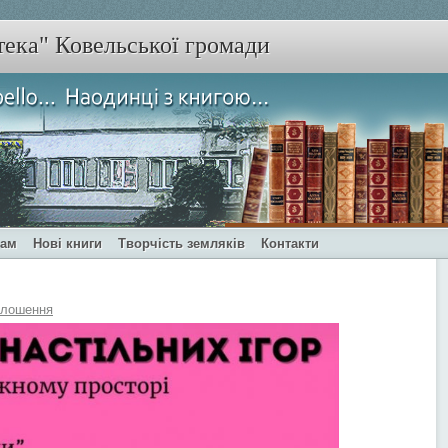
тека" Ковельської громади
чам
Нові книги
Творчість земляків
Контакти
олошення