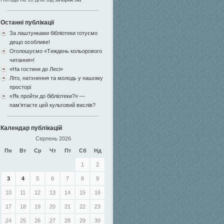
Останні публікації
За лаштунками бібліотеки готуємо
дещо особливе!
Оголошуємо «Тиждень кольорового
читання»!
«На гостини до Лесі»
Літо, натхнення та молодь у нашому
просторі
«Як пройти до бібліотеки?» —
пам’ятаєте цей культовий вислів?
Календар публікацій
Серпень 2026
Пн
Вт
Ср
Чт
Пт
Сб
Нд
1
2
3
4
5
6
7
8
9
10
11
12
13
14
15
16
17
18
19
20
21
22
23
24
25
26
27
28
29
30