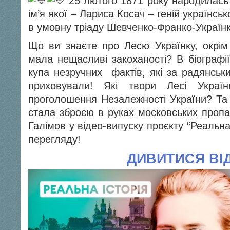
25 лютого 1871 року народилась 
ім’я якої – Лариса Косач – геній українсь
в умовну тріаду Шевченко-Франко-Українк
Що ви знаєте про Лесю Українку, окрім 
мала нещасливі закоханості? В біографії
купа незручних фактів, які за радянськи
приховували! Які твори Лесі Украї
проголошення Незалежності України? Та 
стала зброєю в руках московських пропа
Галімов у відео-випуску проєкту “Реальн
перегляду!
ДИВИТИСЯ ВІ