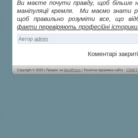
Ви маєте почути правду, щоб більше н
маніпуляції кремля. Ми маємо знати р
щоб правильно розуміти все, що від
факти перевіряють професійні історики
Автор
admin
Коментарі закриті
Copyright © 2026 | Працює на
WordPress
| Технічна підтримка сайту -
CRAFT 