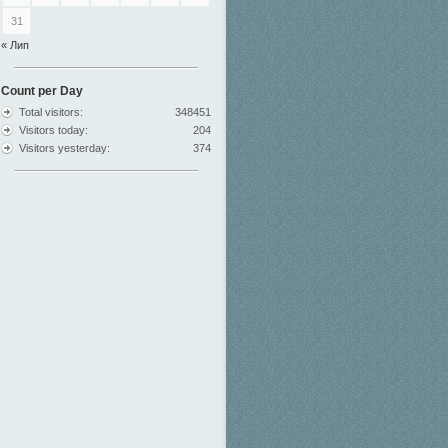
31
« Лип
Count per Day
Total visitors:
348451
Visitors today:
204
Visitors yesterday:
374