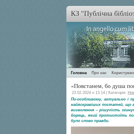
КЗ "Публічна бібліо
Головна
Про нас
Користува
«Повстанем, бо душа по
23.02.2024 о 13:14 | Категорія:
Но
По-особливому, актуально і п
найяскравіших постатей, що ве
визволення – рішучість згинут
борець, який протистоїть пон
було слово правди.