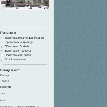
Посилання
Бібліотека для дітей Ковельської
територіальної громади
Бібліотека с.Любитів
Бібліотека с.Поворськ
Бібліотека смт.Голоби
Вісті Ковельщини
Погода в місті
Погода
Ковель
вологість:
тиск:
вітер:
Погода на 10 днів від
sinoptik.ua