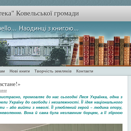
тека" Ковельської громади
чам
Нові книги
Творчість земляків
Контакти
встане!»
вини
ристрасно, промовляє до нас сьогодні Леся Українка, одна з
ли Україну до свободи і незалежності. Її ідея національного
и – або вийти з неволі. Її улюблений герой – людина опору,
еволенню. Вона й сама була незламним борцем, а її зброєю