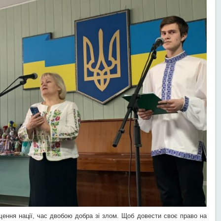
щення нації, час двобою добра зі злом. Щоб довести своє право на