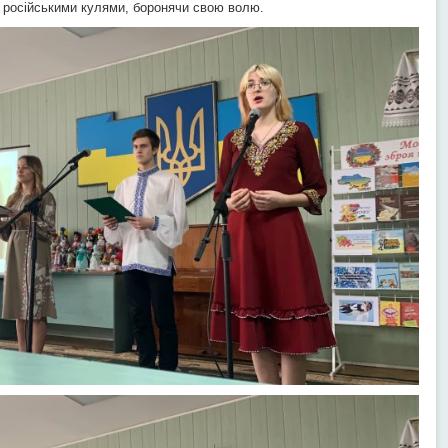
ід російськими кулями, боронячи свою волю.