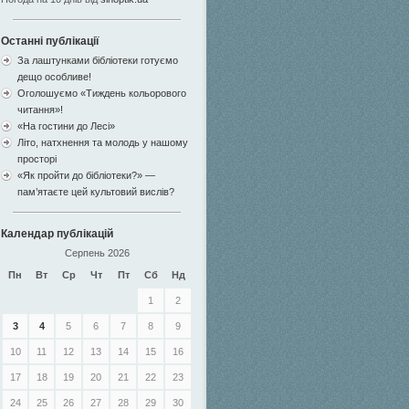
Останні публікації
За лаштунками бібліотеки готуємо
дещо особливе!
Оголошуємо «Тиждень кольорового
читання»!
«На гостини до Лесі»
Літо, натхнення та молодь у нашому
просторі
«Як пройти до бібліотеки?» —
пам’ятаєте цей культовий вислів?
Календар публікацій
Серпень 2026
Пн
Вт
Ср
Чт
Пт
Сб
Нд
1
2
3
4
5
6
7
8
9
10
11
12
13
14
15
16
17
18
19
20
21
22
23
24
25
26
27
28
29
30