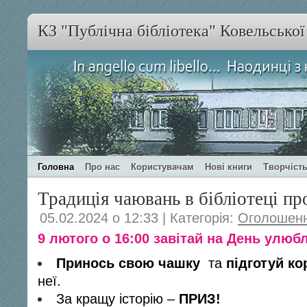
КЗ "Публічна бібліотека" Ковельсько
Головна
Про нас
Користувачам
Нові книги
Творчість
Традиція чаювань в бібліотеці п
05.02.2024 о 12:33 | Категорія:
Оголошен
9 лютого о 16:00 завітай на День улюб
Принось свою чашку
та
підготуй ко
неї.
За кращу історію –
ПРИЗ!