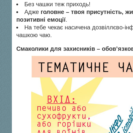
Без чашки теж приходь!
Адже
головне – твоя присутність, ж
позитивні емоції
.
На тебе чекає насичена дозвіллєво-ін
чашкою чаю.
Смаколики для захисників – обов’язков