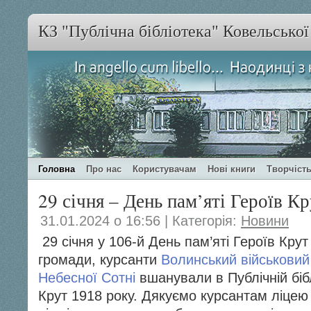
КЗ "Публічна бібліотека" Ковельсько
Головна
Про нас
Користувачам
Нові книги
Творчість
29 січня – День пам’яті Героїв К
31.01.2024 о 16:56 | Категорія:
Новини
29 січня у 106-й День пам’яті Героїв Крут
громади, курсанти
Волинський військовий 
Небесної Сотні
вшанували в Публічній бібл
Крут 1918 року. Дякуємо курсантам ліцею 