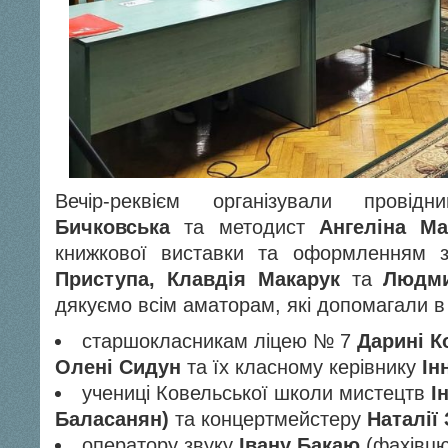
Вечір-реквієм організували провід
Бичковська
та методист
Ангеліна М
книжкової виставки та оформленням
Приступа, Клавдія Макарук
та
Людми
дякуємо всім аматорам, які допомагали в
старшокласникам ліцею № 7
Дарині К
Олені Сидун
та їх класному керівнику
Ін
учениці Ковельської школи мистецтв
І
Баласанян)
та концертмейстеру
Наталії 
оператору звуку
Івану Бакаю
(фахівцю