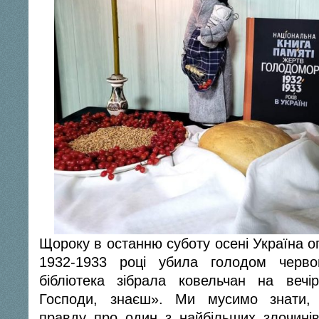
Щороку в останню суботу осені Україна оп
1932-1933 році убила голодом черв
бібліотека зібрала ковельчан на вечі
Господи, знаєш». Ми мусимо знати, 
правду про один з найбільших злочинів