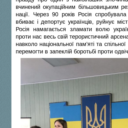
вчинений окупаційним більшовицьким ре
нації. Через 90 років Росія спробувала
вбиває і депортує українців, руйнує міст
Росія намагається зламати волю украї
проти нас весь свій терористичний арсен
навколо національної пам’яті та спільної 
перемогти в запеклій боротьбі проти одвіч