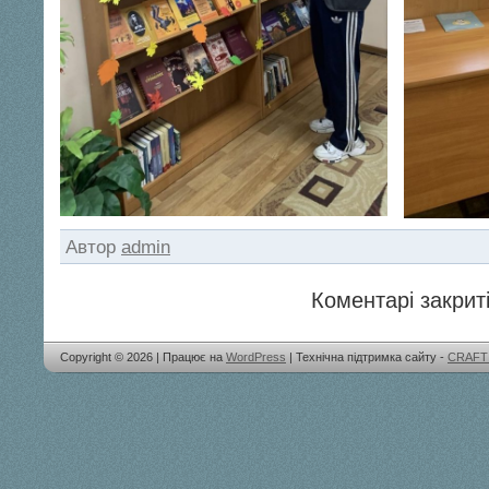
Автор
admin
Коментарі закриті
Copyright © 2026 | Працює на
WordPress
| Технічна підтримка сайту -
CRAFT 