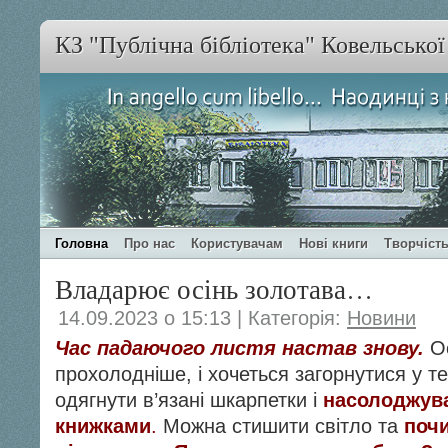
КЗ "Публічна бібліотека" Ковельсько
Головна
Про нас
Користувачам
Нові книги
Творчість
Владарює осінь золотава…
14.09.2023 о 15:13 | Категорія:
Новини
Час падаючого листя настав знову.
О
прохолодніше, і хочеться загорнутися у т
одягнути в’язані шкарпетки і
насолоджув
книжками
.
Можна стишити світло та
почи