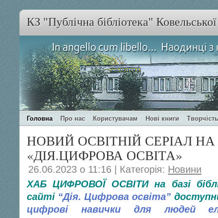
КЗ "Публічна бібліотека" Ковельсько
Головна
Про нас
Користувачам
Нові книги
Творчість
НОВИЙ ОСВІТНІЙ СЕРІАЛ НА
«ДІЯ.ЦИФРОВА ОСВІТА»
26.06.2023 о 11:16 | Категорія:
Новини
ХАБ ЦИФРОВОЇ ОСВІТИ
на базі біб
сайті
“Дія. Цифрова освіта”
доступни
цифрові навички для людей ел