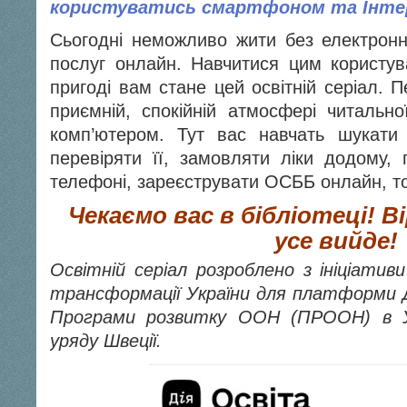
користуватись смартфоном та Інте
Сьогодні неможливо жити без електрон
послуг онлайн. Навчитися цим користува
пригоді вам стане цей освітній серіал. 
приємній, спокійній атмосфері читальн
комп’ютером. Тут вас навчать шукати 
перевіряти її, замовляти ліки додому,
телефоні, зареєструвати ОСББ онлайн, т
Чекаємо вас в бібліотеці!
Ві
усе вийде!
Освітній серіал розроблено з ініціатив
трансформації України для платформи Д
Програми розвитку ООН (ПРООН) в Ук
уряду Швеції.