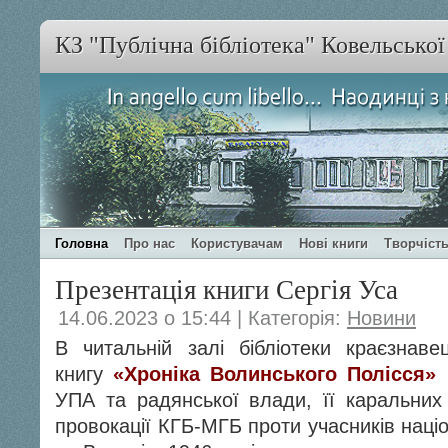
КЗ "Публічна бібліотека" Ковельсько
Головна
Про нас
Користувачам
Нові книги
Творчість
Презентація книги Сергія Уса
14.06.2023 о 15:44 | Категорія:
Новини
В читальній залі бібліотеки краєзнав
книгу
«Хроніка Волинського Полісся»
УПА та радянської влади, її каральних 
провокації КГБ-МГБ проти учасників наці