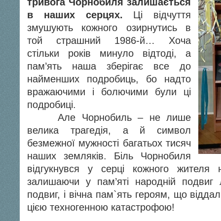
тривога Чорнобиля залишається
в наших серцях.
Ці відчуття
змушують кожного озирнутись в
той страшний 1986-й… Хоча
стільки років минуло відтоді, а
пам’ять наша зберігає все до
найменших подробиць, бо надто
вражаючими і болючими були ці
подробиці.
Але Чорнобиль – не лише
велика трагедія, а й символ
безмежної мужності багатьох тисяч
наших земляків. Біль Чорнобиля
відгукнувся у серці кожного жителя 
залишаючи у пам’яті народній подвиг л
подвиг, і вічна пам`ять героям, що віддал
цією техногенною катастрофою!