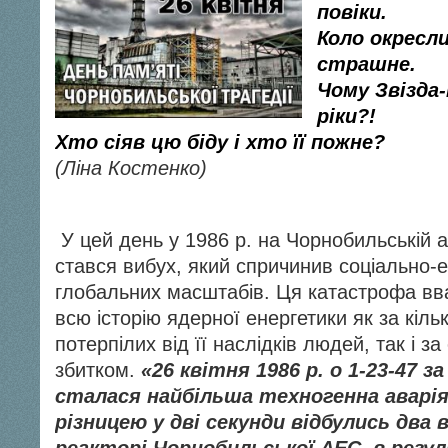
повіки.
Коло окресли
страшне.
Чому Звізда-
ріки?!
Хто сіяв цю біду і хто її пожне?
(Ліна Костенко)
У цей день у 1986 р. на Чорнобильській а
стався вибух, який спричинив соціально-
глобальних масштабів. Ця катастрофа вв
всю історію ядерної енергетики як за кільк
потерпілих від її наслідків людей, так і з
збитком.
«26 квітня 1986 р. о 1-23-47 з
сталася найбільша техногенна аварія 
різницею у дві секунди відбулись два