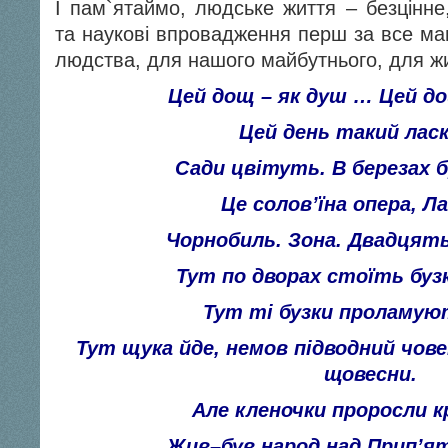
І пам`ятаймо, людське життя – безцінне,
та наукові впровадження перш за все ма
людства, для нашого майбутнього, для жи
Цей дощ – як душ … Цей д
Цей день такий ласк
Сади цвітуть. В березах б
Це солов’їна опера, Ла
Чорнобиль. Зона. Двадцять
Тут по дворах стоїть бузк
Тут ті бузки проламую
Тут щука йде, немов підводний чове
щовесни.
Але кленочки проросли кр
Жив–був народ над Прип’ят