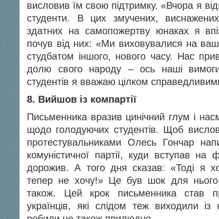
висловив їм свою підтримку. «Вчора я від
студенти. В цих змучених, виснажених
здатних на самопожертву юнаках я впі
почув від них: «Ми виховувалися на ваш
студбатом іншого, нового часу. Нас при
долю свого народу – ось наші вимог
студентів я вважаю цілком справедливим
8. Вийшов із компартії
Письменника вразив цинічний глум і нас
щодо голодуючих студентів. Щоб вислови
протестувальниками Олесь Гончар напи
комуністичної партії, куди вступав на 
дорожив. А того дня сказав: «Тоді я хо
тепер не хочу!» Це був шок для нього
також. Цей крок письменника став п
українців, які слідом теж виходили із 
робили це також прилюдно.