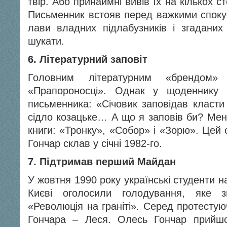
твір. Або принаймні вивів їх на кількох с
Письменник встояв перед важкими споку
лави владних підлабузників і згаданих 
шукати.
6. Літературний заповіт
Головним літературним «брендом»
«Прапороносці». Однак у щоденнику 
письменника: «Січовик заповідав класти
сідло козацьке… А що я заповів би? Мені
книги: «Тронку», «Собор» і «Зорю». Цей 
Гончар склав у січні 1982-го.
7. Підтримав перший Майдан
У жовтня 1990 року українські студенти 
Києві оголосили голодування, яке 
«Революція на граніті». Серед протестую
Гончара – Леся. Олесь Гончар прийш