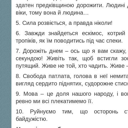
здатен предківщиною дорожити. Людині д
віки, тому вона й людина…
5. Сила розвіється, а правда ніколи!
6. Завжди знайдеться ескімос, котрий
тропіків, як їм поводитись під час спеки.
7. Дорожіть днем – ось що я вам скажу,
секундою! Живіть так, щоб встигли зо
путящий. Живе не той, хто чадить. Живе –
8. Свобода патлата, голова в неї немит
вигляд сердито піднятих, судорожне сти
9. Мова – це доля нашого народу, і вон
ревно ми всі плекатимемо її.
10. Руйнуємо тим, що осторонь с
байдужістю.