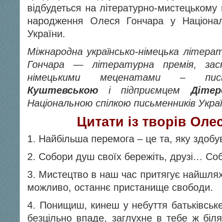
відбудеться на літературно-мистецькому 
народження Олеся Гончара у Націонал
України.
Міжнародна українсько-німецька літерат
Гончара — літературна премія, зас
німецькими меценатами – пис
Куштевською
і підприємцем
Діте
Національною спілкою письменників Украї
Цитати із творів Оле
1. Найбільша перемога – це та, яку здоб
2. Собори душ своїх бережіть, друзі… Соб
3. Мистецтво в наш час притягує найшлях
можливо, останнє пристанище свободи.
4. Понищиш, кинеш у небуття батьківське
безцільно впаде, заглухне в тебе ж біля