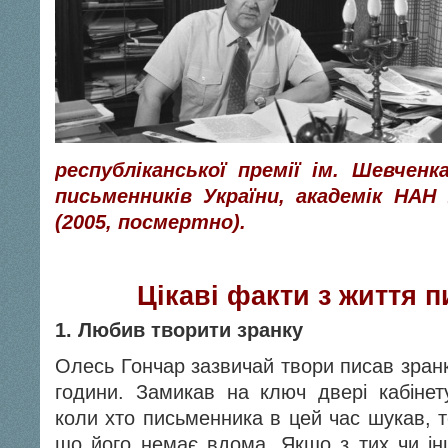
республіканської премії ім. Шевченка
письменників України, академік НАН 
(2005, посмертно).
Цікаві факти з життя 
1.
Любив творити зранку
Олесь Гончар зазвичай твори писав зранк
години. Замикав на ключ двері кабінет
коли хто письменника в цей час шукав, т
що його немає вдома. Якщо з тих чи і