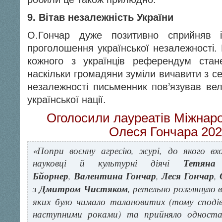
9. Вітав незалежність України
О.Гончар дуже позитивно сприйняв 
проголошення української незалежності.
кожного з українців референдум стан
наскільки громадяни зуміли вичавити з с
незалежності письменник пов’язував вел
української нації.
Оголосили лауреатів Міжнарод
Олеся Гончара 202
«Попри воєнну агресію, журі, до якого вх
науковці й культурні діячі
Тетяна
Бйорнер
,
Валентина Гончар
,
Леся Гончар
,
з
Дмитром Чистяком
, ретельно розглянуло в
яких було чимало талановитих (тому споді
наступними роками) та прийняло одностай