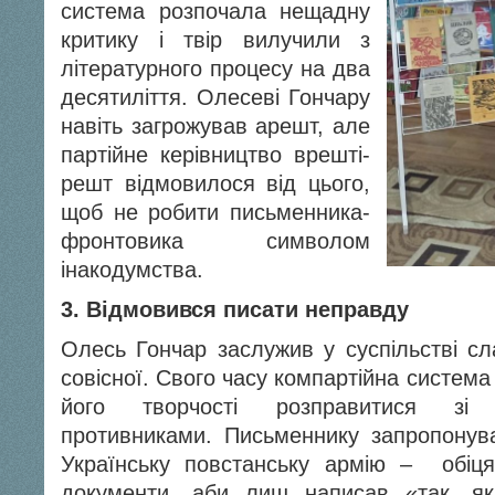
система розпочала нещадну
критику і твір вилучили з
літературного процесу на два
десятиліття. Олесеві Гончару
навіть загрожував арешт, але
партійне керівництво врешті-
решт відмовилося від цього,
щоб не робити письменника-
фронтовика символом
інакодумства.
3.
Відмовився писати неправду
Олесь Гончар заслужив у суспільстві с
совісної. Свого часу компартійна систем
його творчості розправитися зі 
противниками. Письменнику запропонув
Українську повстанську армію – обіця
документи, аби лиш написав «так, я