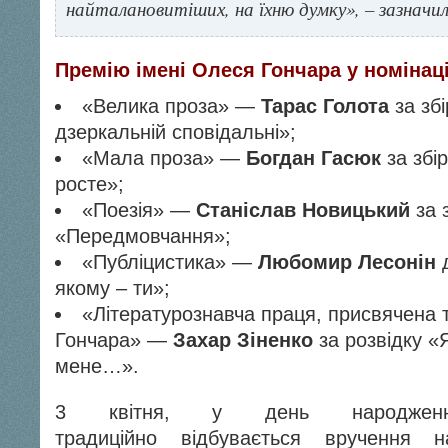
найталановитіших, на їхню думку», – зазначил
Премію імені Олеся Гончара у номінац
«Велика проза» —
Тарас Голота
за збі
дзеркальній сповідальні»;
«Мала проза» —
Богдан Гасюк
за збі
росте»;
«Поезія» —
Станіслав Новицький
за з
«Передмовчання»;
«Публіцистика» —
Любомир Лесонін
д
якому – ти»;
«Літературознавча праця, присвячена 
Гончара» —
Захар Зіненко
за розвідку «
мене…».
3 квітня, у день народжен
традиційно відбувається вручення н