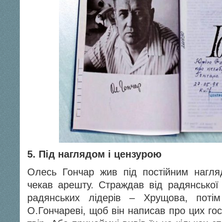
5. Під наглядом і цензурою
Олесь Гончар жив під постійним нагля
чекав арешту. Страждав від радянської
радянських лідерів – Хрущова, поті
О.Гончареві, щоб він написав про цих го