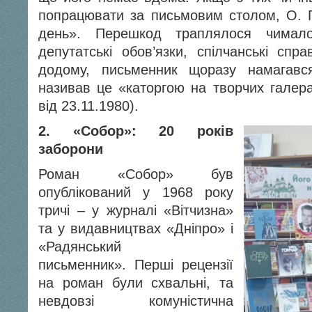
попрацювати за письмовим столом, О. 
день». Перешкод траплялося чимало
депутатські обов’язки, спілчанські сп
додому, письменник щоразу намагавс
називав це «каторгою на творчих галер
від 23.11.1980).
2.
«
Собор»: 20 років
заборони
Роман «Собор» був
опублікований у 1968 pоку
тричі – у журналі «Вітчизна»
та у видавництвах «Дніпро» і
«Радянський
письменник». Перші рецензії
на роман були схвальні, та
невдовзі комуністична