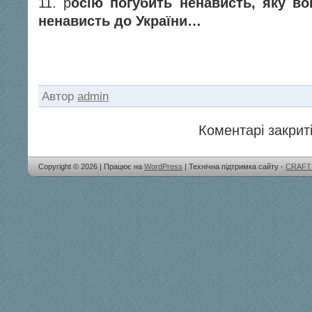
11. р
осію погубить ненависть, яку в
ненависть до України…
Автор
admin
Коментарі закриті
Copyright © 2026 | Працює на
WordPress
| Технічна підтримка сайту -
CRAFT 