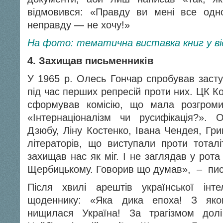
відмовився: «Правду ви мені все одн
неправду — не хочу!»
На фото: тематична виставка книг у ві
4. Захищав письменників
У 1965 р. Олесь Гончар спробував засту
під час перших репресій проти них. ЦК Ко
сформував комісію, що мала розгром
«Інтернаціоналізм чи русифікація?». 
Дзюбу, Ліну Костенко, Івана Чендея, Гр
літераторів, що виступали проти тоталі
захищав нас як міг. І не заглядав у рота
Щербицькому. Говорив що думав», – пис
Після хвилі арештів української інте
щоденнику: «Яка дика епоха! З яко
нищилася Україна! За трагізмом дол