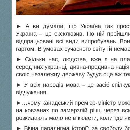
► А ви думали, що Україна так прост
Україна – це ексклюзив. По ній пройшли 
відпрацьовані всі види випробувань. Во
гартом. В умовах сучасного світу їй немає
► Скільки нас, людства, вже є на план
серед них українці, дивна-предивна нація,
свою незалежну державу будує оце аж те
► У всіх народів мова – це засіб спілку
відчуження.
►…чому канадський прем’єр-міністр може
на ковзанах по замерзлій річці через в
розкидають мало не в кювети, коли їде як
► Вічна парадигма історії: за свободу б