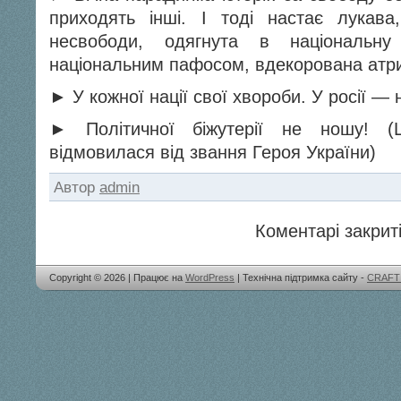
приходять інші. І тоді настає лукава
несвободи, одягнута в національну 
національним пафосом, вдекорована атри
► У кожної нації свої хвороби. У росії — 
► Політичної біжутерії не ношу! (
відмовилася від звання Героя України)
Автор
admin
Коментарі закриті
Copyright © 2026 | Працює на
WordPress
| Технічна підтримка сайту -
CRAFT 