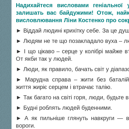
Надихайтеся висловами геніальної у
залишать вас байдужими!
Отож, най
висловлювання Ліни Костенко про сок
► Віддай людині крихітку себе. За це ду
► Людям не те що позакладало вуха – л
► І що цікаво – серце у колібрі майже в
От якби так у людей.
► Люди, як правило, бачать світ у діапаз
► Марудна справа – жити без баталій.
життя жиріє серцем і втрачає талію.
► Так багато на світі горя, люди, будьте
► Будні роблять людей буденними.
► А як пильніше глянуть навкруги — вс
вороги.