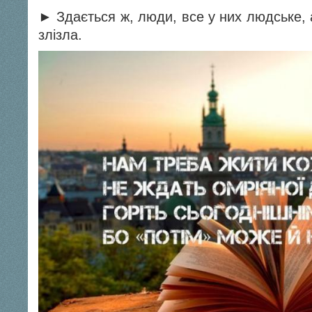
► Здається ж, люди, все у них людське,
злізла.