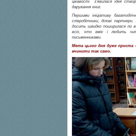
цікавості з’явилася ідея ство
дарування книг.
Першими ініціативу багатодітн
співробітники, ділові партнери.
досить швидко поширилася по в
всіх, хто вміє і любить чи
письменниками.
Мета цього дня дуже проста 
вчинити так само.