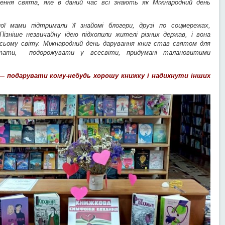
рення свята, яке в даний час всі знають як Міжнародний день
ої мами підтримали її знайомі блогери, друзі по соцмережах,
 Пізніше незвичайну ідею підхопили жителі різних держав, і вона
сьому світу. Міжнародний день дарування книг став святом для
тати, подорожувати у всесвіти, придумані талановитими
— подарувати кому-небудь хорошу книжку і надихнути інших