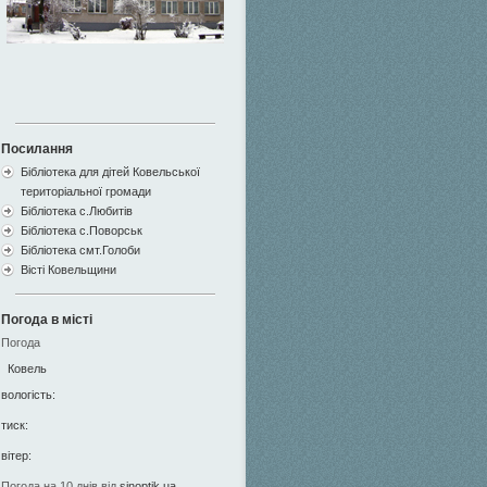
Посилання
Бібліотека для дітей Ковельської
територіальної громади
Бібліотека с.Любитів
Бібліотека с.Поворськ
Бібліотека смт.Голоби
Вісті Ковельщини
Погода в місті
Погода
Ковель
вологість:
тиск:
вітер:
Погода на 10 днів від
sinoptik.ua