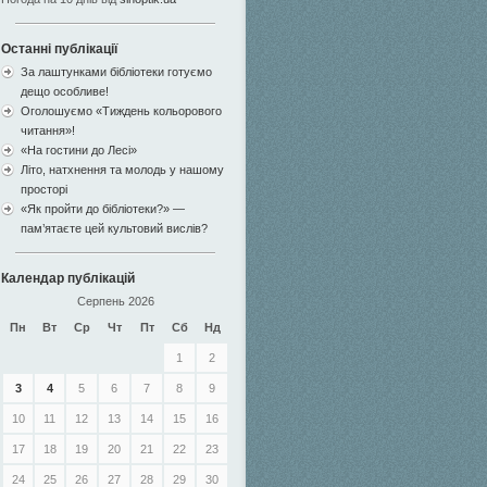
Останні публікації
За лаштунками бібліотеки готуємо
дещо особливе!
Оголошуємо «Тиждень кольорового
читання»!
«На гостини до Лесі»
Літо, натхнення та молодь у нашому
просторі
«Як пройти до бібліотеки?» —
пам’ятаєте цей культовий вислів?
Календар публікацій
Серпень 2026
Пн
Вт
Ср
Чт
Пт
Сб
Нд
1
2
3
4
5
6
7
8
9
10
11
12
13
14
15
16
17
18
19
20
21
22
23
24
25
26
27
28
29
30