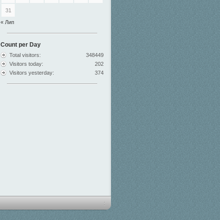
31
« Лип
Count per Day
Total visitors:
348449
Visitors today:
202
Visitors yesterday:
374