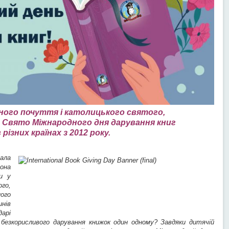
сного почуття і католицького святого,
 Свято Міжнародного дня дарування книг
різних країнах з 2012 року.
ала
она
и у
го,
ого
нів
арі
я безкорисливого дарування книжок один одному? Завдяки дитячій