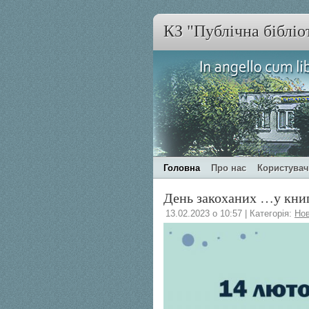
КЗ "Публічна бібліо
Головна
Про нас
Користува
День закоханих …у кни
13.02.2023 о 10:57 | Категорія:
Но