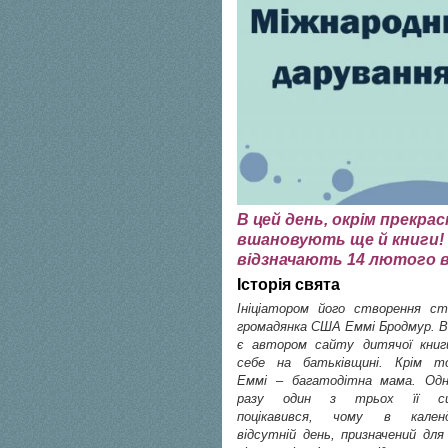
В цей день, окрім прекра
вшановують ще й книги!
відзначають 14 лютого в 
Історія свята
Ініціатором його створення ст
громадянка США Еммі Бродмур. В
є автором сайту дитячої книг
себе на батьківщині. Крім то
Еммі – багатодітна мама. Одн
разу один з трьох її си
поцікавився, чому в календ
відсутній день, призначений дл