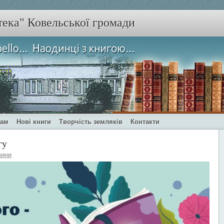
тека" Ковельської громади
чам
Нові книги
Творчість земляків
Контакти
гу
вини