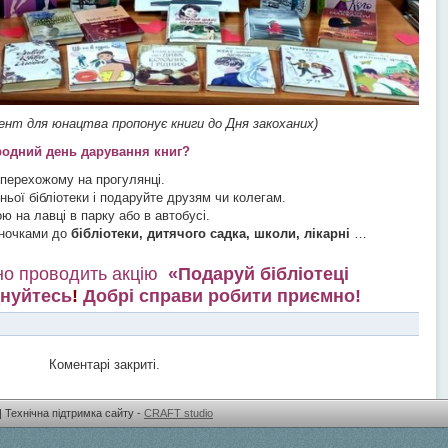
ент для юнацтва пропонує книги до Дня закоханих)
родний день дарування книг?
 перехожому на прогулянці.
ньої бібліотеки і подаруйте друзям чи колегам.
 на лавці в парку або в автобусі.
уночками до
бібліотеки, дитячого садка, школи, лікарні
…
но проводить акцію
«Подаруй бібліотеці
нуйтесь
!
Добрі справи робити приємно!
Коментарі закриті.
| Технічна підтримка сайту -
CRAFT studio