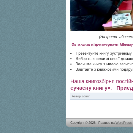
(На фото: абонем
Як можна відсвяткувати Міжна
Презентуйте книгу зустрічному
Виберіть книжки зі своєї домаш
Залиште книгу з милою запискою
Завітайте з книжковими подар
Наша книгозбірня постій
сучасну книгу»
.
Приєд
Автор
admin
Copyright © 2026 | Працює на
WordPress