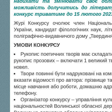
надихати та змінювати своє об
можливість долучитись до літерату
конкурс триватиме до 15 лютого 2023
Журі Конкурсу очолює член Національн
України, кандидат філологічних наук, лі
поліграфічно-видавничого дому „Твердин
УМОВИ КОНКУРСУ
Рукопис поетичних творів має складати
рукопис прозових – включати 1 великий тв
новел.
Твори повинні бути надруковані на ком
вказати відомості про автора: прізвище та
місце навчання або роботи, домашню адр
телефону.
Організатор конкурсу – управління куль
національностей Волинської обласної держ