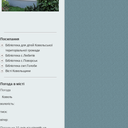
Посилання
Бібліотека для дітей Ковельської
територіальної громади
Бібліотека с.Любитів
Бібліотека с.Поворськ
Бібліотека смт.Голоби
Вісті Ковельщини
Погода в місті
Погода
Ковель
вологість:
тиск:
вітер:
Погода на 10 днів від
sinoptik.ua