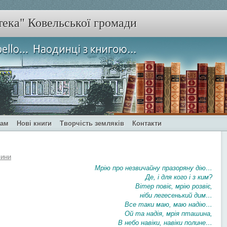
тека" Ковельської громади
чам
Нові книги
Творчість земляків
Контакти
ини
Мрію про незвичайну празоряну дію…
Де, і для кого і з ким?
Вітер повіє, мрію розвіє,
ніби легесенький дим…
Все таки маю, маю надію…
Ой та надія, мрія пташина,
В небо навіки, навіки полине…