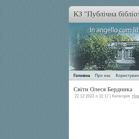
КЗ "Публічна бібліо
Головна
Про нас
Користува
Світи Олеся Бердника
22.12.2022 о 11:17 | Категорія:
Нов