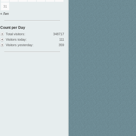
31
« Лип
Count per Day
Total visitors:
348717
Visitors today:
111
Visitors yesterday:
359