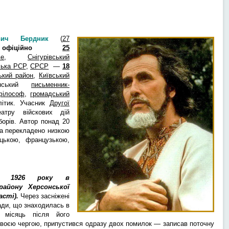
вич Бердник
(
27
,
офіційно
25
ве
,
Снігурівський
ська РСР
,
СРСР
—
18
ький район
,
Київський
нський
письменник-
філософ
,
громадський
ітик. Учасник
Другої
тру вiйскових дiй
орів. Автор понад 20
ка перекладено низкою
ецькою, французькою,
1926
року в
району Херсонської
асті).
Через засніжені
ади, що знаходилась в
 місяць після його
своєю чергою, припустився одразу двох помилок — записав поточну