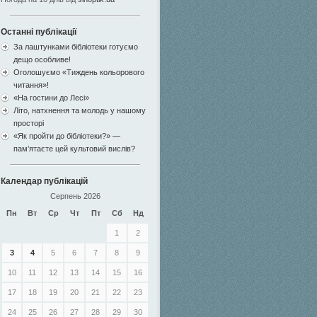
Останні публікації
За лаштунками бібліотеки готуємо
дещо особливе!
Оголошуємо «Тиждень кольорового
читання»!
«На гостини до Лесі»
Літо, натхнення та молодь у нашому
просторі
«Як пройти до бібліотеки?» —
пам’ятаєте цей культовий вислів?
Календар публікацій
Серпень 2026
Пн
Вт
Ср
Чт
Пт
Сб
Нд
1
2
3
4
5
6
7
8
9
10
11
12
13
14
15
16
17
18
19
20
21
22
23
24
25
26
27
28
29
30