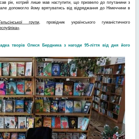
исав рік, котрий лише мав наступити, що призвело до плутанини з
але допомогло йому врятуватись від відряджання до Німеччини в
Гельсінської групи
, провідник українського гуманістичного
еспубліка»
.
ладка творів Олеся Бердника з нагоди 95-ліття від дня його