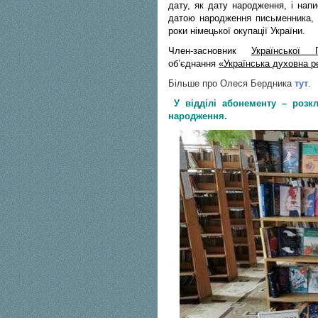
дату, як дату народження, і нап
датою народження письменника, 
роки німецької окупації України.
Член-засновник
Української 
об’єднання
«Українська духовна р
Більше про Олеся Бердника
тут
.
У відділі абонементу – розк
народження.