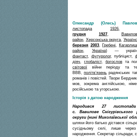
Олександр (Олесь) Павло
листопада
1926
грудня
1927
,
Вавило
район
,
Херсонська округа
,
Україн
березня
2003
,
Гребені
,
Кагарлиц
район
,
Україна
) — украї
фантаст
,
футуролог
, публіцист,
діяч
,
глобаліст
,
богослов
та пол
світової
війни перiоду та теа
ВВВ,
політв’язень
радянських таб
романів і повістей. Твори Бердни
мов, зокрема англійською, нім
російською та угорською.
Історія з датою народження
Народився
27 листопада
с. Вавилове Снігурівського 
округи (нині Миколаївської обл
шляхи його батько дістався сільр
сусідньому селі, лише через
народження. Секретар сільради, 