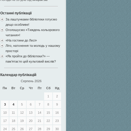
Останні публікації
За лаштунками бібліотеки готуємо
дещо особливе!
Оголошуємо «Тиждень кольорового
читання»!
«На гостини до Лесі»
Літо, натхнення та молодь у нашому
просторі
«Як пройти до бібліотеки?» —
пам’ятаєте цей культовий вислів?
Календар публікацій
Серпень 2026
Пн
Вт
Ср
Чт
Пт
Сб
Нд
1
2
3
4
5
6
7
8
9
10
11
12
13
14
15
16
17
18
19
20
21
22
23
24
25
26
27
28
29
30