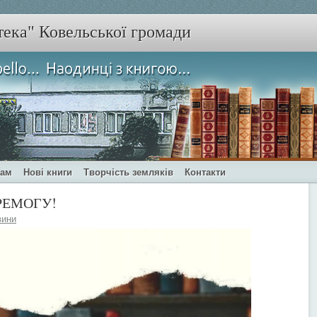
тека" Ковельської громади
чам
Нові книги
Творчість земляків
Контакти
ЕРЕМОГУ!
вини