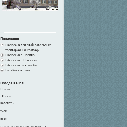
Посилання
Бібліотека для дітей Ковельської
територіальної громади
Бібліотека с.Любитів
Бібліотека с.Поворськ
Бібліотека смт.Голоби
Вісті Ковельщини
Погода в місті
Погода
Ковель
вологість:
тиск:
вітер:
Погода на 10 днів від
sinoptik.ua