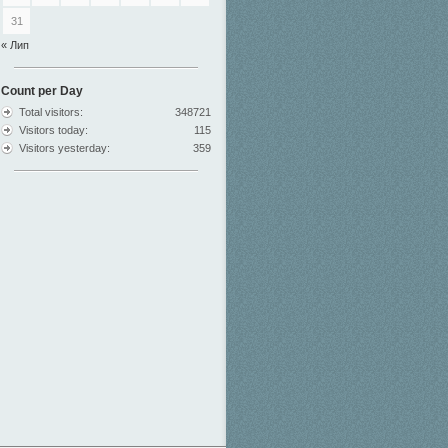
31
« Лип
Count per Day
Total visitors:
348721
Visitors today:
115
Visitors yesterday:
359