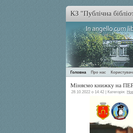
КЗ "Публічна бібліо
Головна
Про нас
Користува
Міняємо книжку на П
28.10.2022 о 14:42 | Категорія:
Но