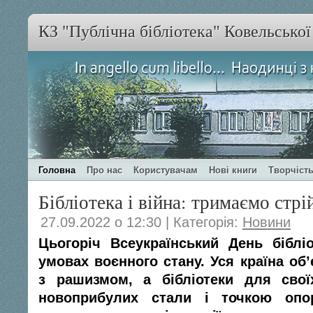
КЗ "Публічна бібліотека" Ковельсько
Головна
Про нас
Користувачам
Нові книги
Творчість
Бібліотека і війна: тримаємо стрі
27.09.2022 о 12:30 | Категорія:
Новини
Цьогоріч Всеукраїнський День біблі
умовах воєнного стану. Уся країна об
з рашизмом, а бібліотеки для свої
новоприбулих стали і точкою опо