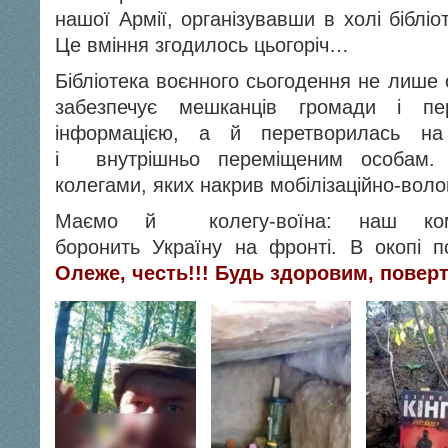
нашої Армії, організувавши в холі бібліот
Це вміння згодилось цьогоріч…
Бібліотека воєнного сьогодення не лише 
забезпечує мешканців громади і пер
інформацією, а й перетворилась н
і внутрішньо переміщеним особам. 
колегами, яких накрив мобілізаційно-вол
Маємо й колегу-воїна: наш к
боронить Україну на фронті. В окопі п
Олеже, честь!!! Будь здоровим, пове