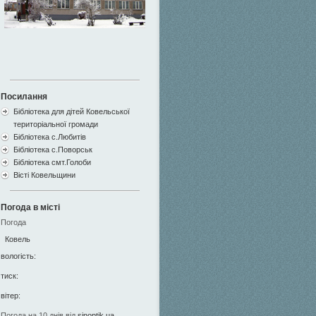
Посилання
Бібліотека для дітей Ковельської
територіальної громади
Бібліотека с.Любитів
Бібліотека с.Поворськ
Бібліотека смт.Голоби
Вісті Ковельщини
Погода в місті
Погода
Ковель
вологість:
тиск:
вітер:
Погода на 10 днів від
sinoptik.ua