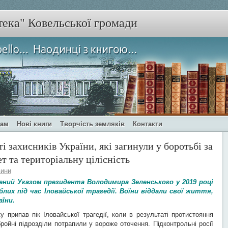
тека" Ковельської громади
чам
Нові книги
Творчість земляків
Контакти
і захисників України, які загинули у боротьбі за
ет та територіальну цілісність
ини
ний Указом президента Володимира Зеленського у 2019 році
блих під час Іловайської трагедії. Воїни віддали свої життя,
їни.
у припав пік Іловайської трагедії, коли в результаті протистояння
бройні підрозділи потрапили у вороже оточення. Підконтрольні росії