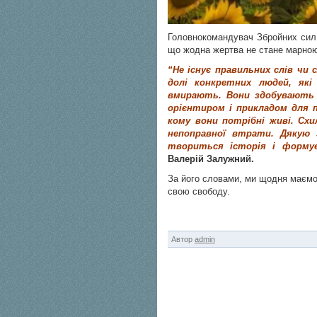
Головнокомандувач Збройних си
що жодна жертва не стане марно
“Не існує правильних слів чи
долі конкретних людей, які
вмирають. Вони здобувають 
орієнтиром і прикладом для п
кому вони потрібні живі. Схи
непоправної втрати. Дякую з
твориться історія і форму
Валерій Залужний.
За його словами, ми щодня маємо 
свою свободу.
Автор
admin