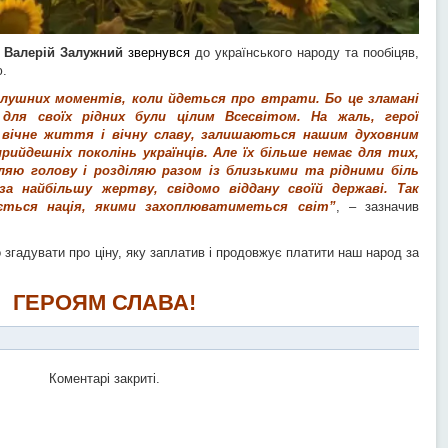
л
Валерій Залужний
звернувся
до українського народу та пообіцяв,
ю.
 слушних моментів, коли йдеться про втрати. Бо це зламані
 для своїх рідних були цілим Всесвітом. На жаль, герої
вічне життя і вічну славу, залишаються нашим духовним
рийдешніх поколінь українців. Але їх більше немає для тих,
ляю голову і розділяю разом із близькими та рідними біль
а найбільшу жертву, свідомо віддану своїй державі. Так
ється нація, якими захоплюватиметься світ”
, – зазначив
згадувати про ціну, яку заплатив і продовжує платити наш народ за
ГЕРОЯМ СЛАВА!
Коментарі закриті.