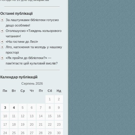
Останні публікації
За лаштунками бібліотеки готуємо
дещо особливе!
Оголошуємо «Тиждень кольорового
читання»!
«На гостини до Лесі»
Літо, натхнення та молодь у нашому
просторі
«Як пройти до бібліотеки?» —
пам’ятаєте цей культовий вислів?
Календар публікацій
Серпень 2026
Пн
Вт
Ср
Чт
Пт
Сб
Нд
1
2
3
4
5
6
7
8
9
10
11
12
13
14
15
16
17
18
19
20
21
22
23
24
25
26
27
28
29
30