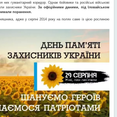
я них гуманітарний коридор. Однак бойовики та російські військові
или захисники України.
За офіційними даними, під Іловайськом
тримали поранення.
оняшника, адже у серпні 2014 року на полях саме із цією рослиною