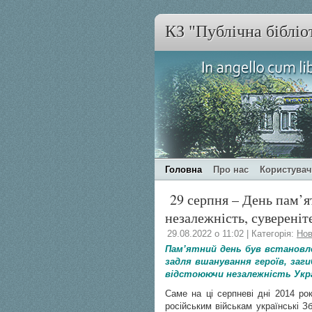
КЗ "Публічна бібліо
Головна
Про нас
Користува
29 серпня – День пам’ят
незалежність, сувереніт
29.08.2022 о 11:02 | Категорія:
Нов
Пам’ятний день був встановле
задля вшанування героїв, заги
відстоюючи незалежність Укра
Саме на ці серпневі дні 2014 рок
російським військам українські З