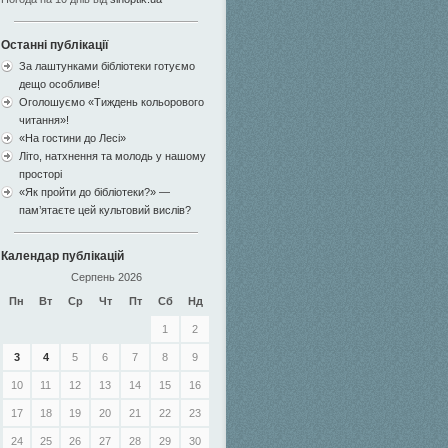
Останні публікації
За лаштунками бібліотеки готуємо
дещо особливе!
Оголошуємо «Тиждень кольорового
читання»!
«На гостини до Лесі»
Літо, натхнення та молодь у нашому
просторі
«Як пройти до бібліотеки?» —
пам’ятаєте цей культовий вислів?
Календар публікацій
Серпень 2026
Пн
Вт
Ср
Чт
Пт
Сб
Нд
1
2
3
4
5
6
7
8
9
10
11
12
13
14
15
16
17
18
19
20
21
22
23
24
25
26
27
28
29
30