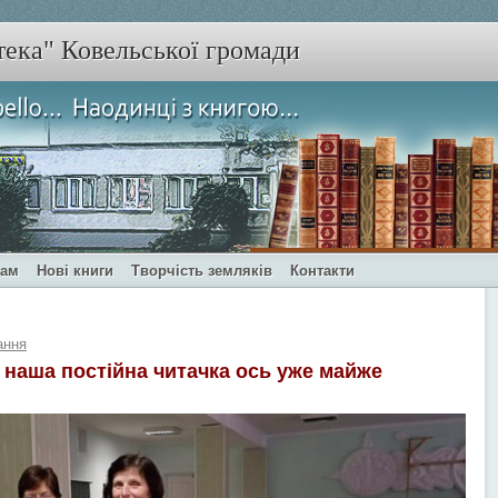
тека" Ковельської громади
чам
Нові книги
Творчість земляків
Контакти
ання
 наша постійна читачка ось уже майже