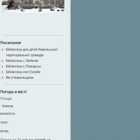
Посилання
Бібліотека для дітей Ковельської
територіальної громади
Бібліотека с.Любитів
Бібліотека с.Поворськ
Бібліотека смт.Голоби
Вісті Ковельщини
Погода в місті
Погода
Ковель
вологість:
тиск:
вітер:
Погода на 10 днів від
sinoptik.ua