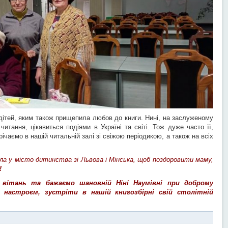
дітей, яким також прищепила любов до книги. Нині, на заслуженому
читання, цікавиться подіями в Україні та світі. Тож дуже часто її,
річаємо в нашій читальній залі зі свіжою періодикою, а також на всіх
ула у місто дитинства зі Львова і Мінська, щоб поздоровити маму,
!
вітань та бажаємо шановній Ніні Наумівні при доброму
 настроєм, зустріти в нашій книгозбірні свій столітній