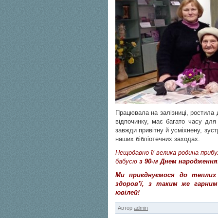
Працювала на залізниці, ростила 
відпочинку, має багато часу для 
завжди привітну й усміхнену, зуст
наших бібліотечних заходах.
Нещодавно її велика родина приб
бабусю
з 90-м Днем народження
Ми приєднуємося до теплих 
здоров’ї, з таким же гарним
ювілей!
Автор
admin