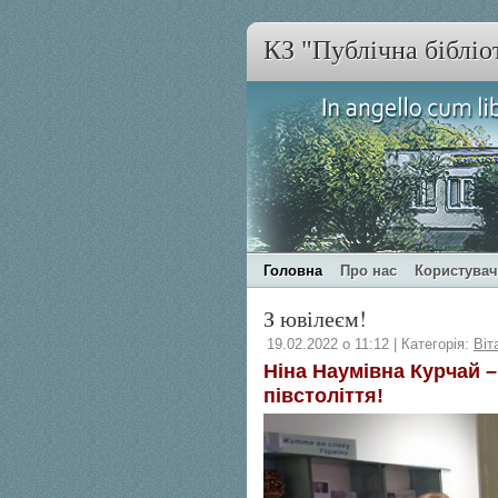
КЗ "Публічна бібліо
Головна
Про нас
Користува
З ювілеєм!
19.02.2022 о 11:12 | Категорія:
Віт
Ніна Наумівна Курчай –
півстоліття!