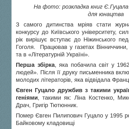
На фото: розкладка книг Є.Гуцал
для юнацтва
З самого дитинства мріяв стати жур
конкурсу до Київського університету, си
рік вирішує вступає до Ніжинського педа
Гоголя. Працював у газетах Вінниччини,
та в «Літературній Україні».
Перша збірка
, яка побачила світ у 196
людей». Після її друку письменника вклю
молодих літераторів, яка відвідала Франц
Євген Гуцало дружбив з такими укра
геніями
, такими як: Ліна Костенко, Мик
Драч, Григір Тютюнник.
Помер Євген Пилипович Гуцало у 1995 ро
Байковому кладовищі