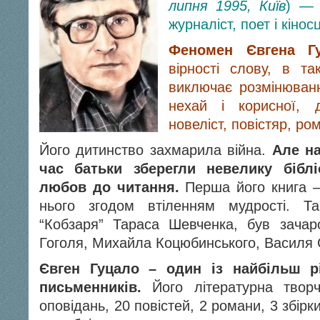
липня 1995, Київ
) — 
журналіст, поет і кінос
Феномен Євгена Г
вірності слову, в та
виключає розмінюванн
нехай і корисної, д
новеліст, повістяр, ром
Його дитинство захмарила війна.
Але на
час батьки зберегли невелику бібл
любов до читання.
Перша його книга —
нього згодом втіленням мудрості. Т
“Кобзаря” Тараса Шевченка, був зача
Гоголя, Михайла Коцюбинського, Василя
Євген Гуцало – один із найбільш р
письменників.
Його літературна твор
оповідань, 20 повістей, 2 романи, 3 збірк