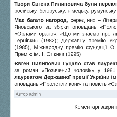
Твори Євгена Пилиповича були перекл
російську, білоруську, німецьку, румунську
Має багато нагород
, серед них – Літер
Яновського за збірки оповідань «Пол
«Орлами орано», «Що ми знаємо про лю
Тернівки» (1982); Державну премію Укр
(1985), Міжнародну премію фундації О. 
Премію ім. І. Огієнка (1995)
Євген Пилипович Гуцало став лауреа
за роман «Позичений чоловік» у 1981 
лауреатом Державної премії України ім.
оповідань «Пролетіли коні» та повість «С
Автор
admin
Коментарі закриті