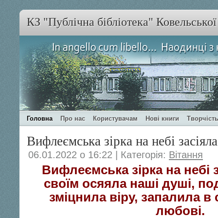
КЗ "Публічна бібліотека" Ковельсько
Головна
Про нас
Користувачам
Нові книги
Творчість
Вифлеємська зірка на небі засіяла
06.01.2022 о 16:22 | Категорія:
Вітання
Вифлеємська зірка на небі з
своїм осяяла наші душі, по
зміцнила віру, запалила в
любові.