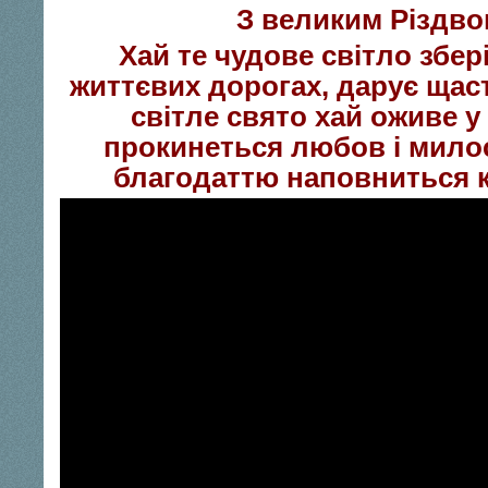
З великим Різдво
Хай те чудове світло збері
життєвих дорогах, дарує щаст
світле свято хай оживе у
прокинеться любов і милос
благодаттю наповниться 