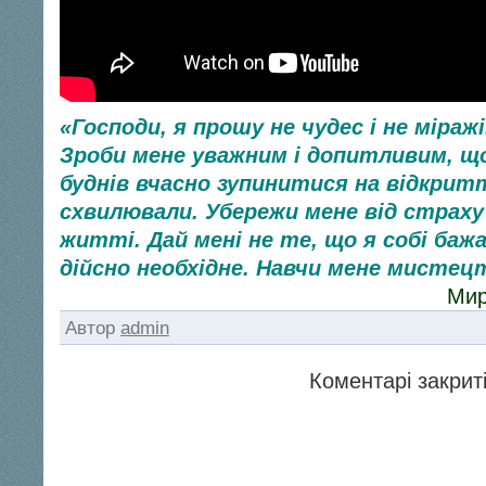
«Господи, я прошу не чудес і не міражі
Зроби мене уважним і допитливим, щ
буднів вчасно зупинитися на відкриття
схвилювали. Убережи мене від страх
житті. Дай мені не те, що я собі бажа
дійсно необхідне. Навчи мене мистецт
Мир
Автор
admin
Коментарі закриті