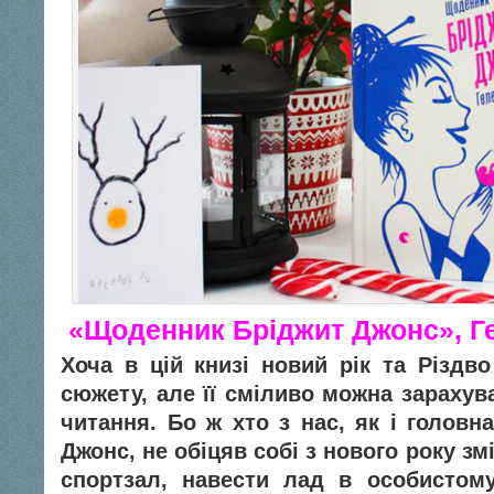
«Щоденник Бріджит Джонс», Ге
Хоча в цій книзі новий рік та Різд
сюжету, але її сміливо можна зарахув
читання. Бо ж хто з нас, як і головн
Джонс, не обіцяв собі з нового року зм
спортзал, навести лад в особистому