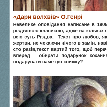
«Дари волхвів» О.Генрі
Невелике оповідання написане в 190
різдвяною класикою, адже на кількох 
всю суть Різдва. Текст про любов, я
жертви, не чекаючи нічого в замін, нав
сто разів,текст вартий того, щоб переч
вперед – обирати подарунок кохани
подарувати саме цю книжку?