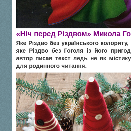
«Ніч перед Різдвом» Микола Го
Яке Різдво без українського колориту, 
яке Різдво без Гоголя із його пригод
автор писав текст ледь не як містику
для родинного читання.