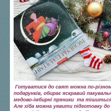
Готуватися до свят можна по-різному
подарунків, обирає яскравий пакувальн
медово-імбирні пряники та тішиться
Але хіба можна уявити підготовку до