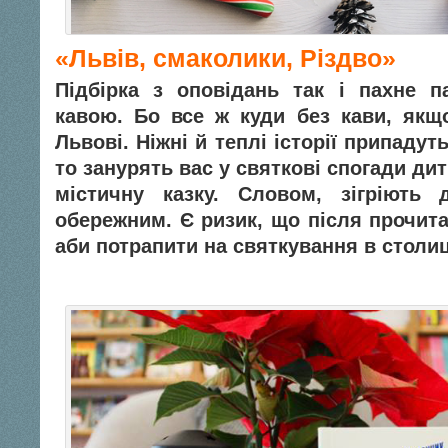
«Львів, смаколики, Різдво»
Підбірка з оповідань так і пахне п
кавою. Бо все ж куди без кави, якщ
Львові. Ніжні й теплі історії припадут
то занурять вас у святкові спогади дит
містичну казку. Словом, зігріють 
обережним. Є ризик, що після прочита
аби потрапити на святкування в столи