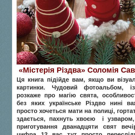
«Містерія Різдва» Соломія Са
Ця книга підійде вам, якщо ви візуал
картинки.
Чудовий фотоальбом, із
розкаже про магію свята, особливості
без яких українське Різдво нині в
просто хочеться мати на полиці, гортат
здається, пахнуть хвоєю і узваром,
приготування дванадцяти свят вечі
цифра 12 вас тут просто пересліду