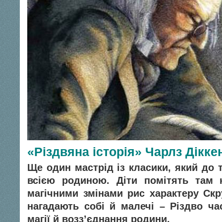
«Різдвяна історія» Чарлз Дікке
Ще один мастрід із класики, який до 
всією родиною. Діти помітять там 
магічними змінами рис характеру Скр
нагадають собі й малечі – Різдво ча
магії й возз’єднання родини.