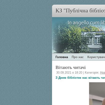
КЗ "Публічна бібліо
Головна
Про нас
Користува
Вітають читачі
30.09.2021 о 18:20 | Категорія:
Но
З Днем бібліотек нас вітають чи