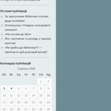
Останні публікації
За лаштунками бібліотеки готуємо
дещо особливе!
Оголошуємо «Тиждень кольорового
читання»!
«На гостини до Лесі»
Літо, натхнення та молодь у нашому
просторі
«Як пройти до бібліотеки?» —
пам’ятаєте цей культовий вислів?
Календар публікацій
Серпень 2026
Пн
Вт
Ср
Чт
Пт
Сб
Нд
1
2
3
4
5
6
7
8
9
10
11
12
13
14
15
16
17
18
19
20
21
22
23
24
25
26
27
28
29
30