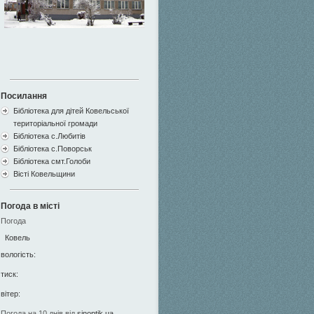
Посилання
Бібліотека для дітей Ковельської
територіальної громади
Бібліотека с.Любитів
Бібліотека с.Поворськ
Бібліотека смт.Голоби
Вісті Ковельщини
Погода в місті
Погода
Ковель
вологість:
тиск:
вітер:
Погода на 10 днів від
sinoptik.ua