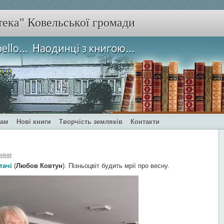
тека" Ковельської громади
чам
Нові книги
Творчість земляків
Контакти
вини
тачі
(
Любов Ковтун
). Пізньоцвіт будить мрії про весну.