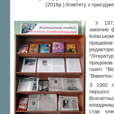
(2016р.) Комітету з присудже
У 197
закінчив 
Київсько
працював
редакторо
“Літерату
працював
газеті “В
“Вавилон-
З 1992 п
першого
Всесві
координац
став чле