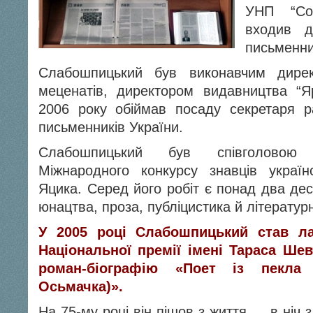
УНП “Со
входив до
письменни
Слабошпицький був виконавчим дирек
меценатів, директором видавництва “Я
2006 року обіймав посаду секретаря р
письменників України.
Слабошпицький був співголовою 
Міжнародного конкурсу знавців україн
Яцика. Серед його робіт є понад два дес
юнацтва, проза, публіцистика й літератур
У 2005 році Слабошпицький став л
Національної премії імені Тараса Шев
роман-біографію «Поет із пекла 
Осьмачка)».
На 75-му році він пішов з життя… в ніч з