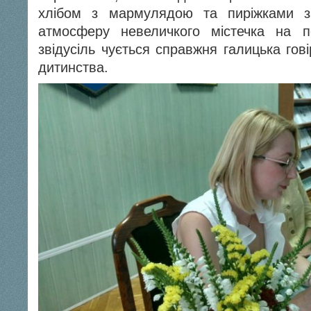
хлібом з мармулядою та пиріжками з
атмосферу невеличкого містечка на п
звідусіль чується справжня галицька гов
дитинства.