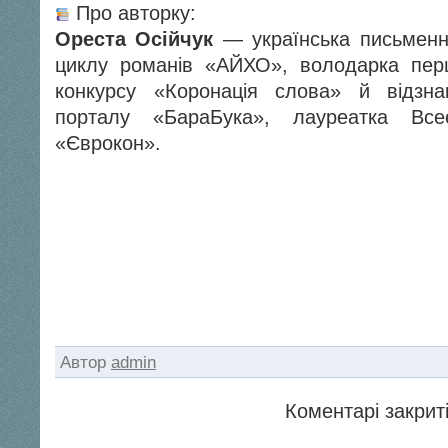
Про авторку:
Ореста Осійчук
— українська письменн
циклу романів «АЙХО», володарка перш
конкурсу «Коронація cлова» й відзн
порталу «БараБука», лауреатка Всеє
«Єврокон».
Автор
admin
Коментарі закриті