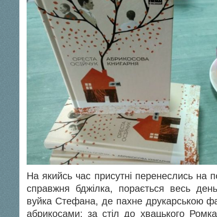
На якийсь час присутні перенеслись на под
справжня бджілка, порається весь день
вуйка Стефана, де пахне друкарською фа
абрикосами; за стіл до хвацького Ромк