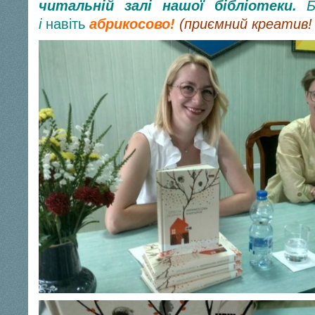
читальній залі нашої бібліотеки.
Бу
і
навіть
абрикосово!
(приємний креатив