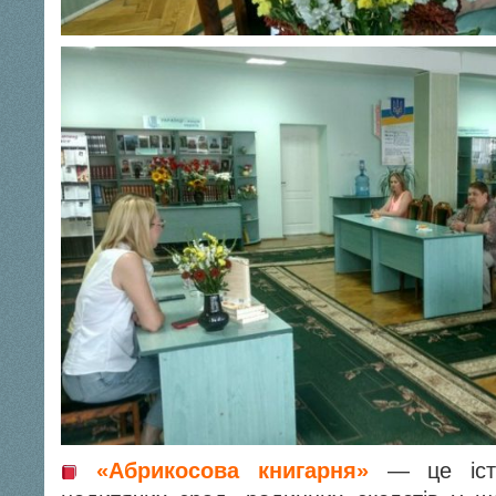
«Абрикосова книгарня»
— це істо