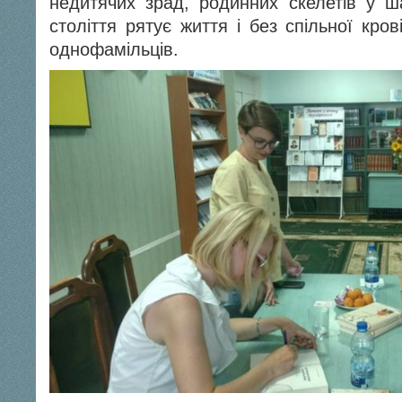
недитячих зрад, родинних скелетів у ша
століття рятує життя і без спільної кро
однофамільців.