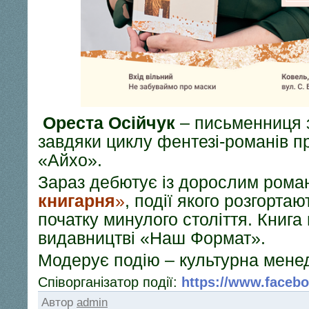
Ореста Осійчук
– письменниця з
завдяки циклу фентезі-романів п
«Айхо».
Зараз дебютує із дорослим ром
книгарня
»
, події якого розгорта
початку минулого століття. Книг
видавництві «Наш Формат».
Модерує подію – культурна мен
Співорганізатор події:
https://www.facebo
Автор
admin