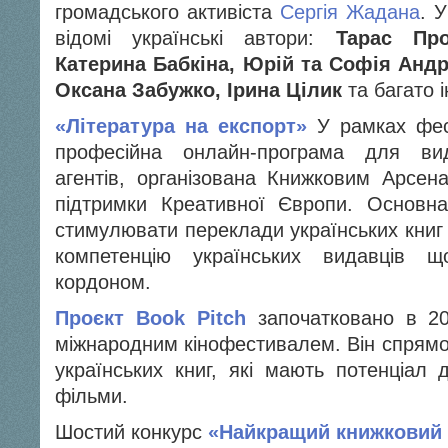
громадського активіста
Сергія Жадана
. 
відомі українські автори:
Тарас Про
Катерина Бабкіна, Юрій та Софія Андр
Оксана Забужко, Ірина Цілик
та багато 
«Література на експорт»
У рамках фес
професійна онлайн-програма для вид
агентів, організована Книжковим Арсе
підтримки Креативної Європи. Основн
стимулювати переклади українських книг
компетенцію українських видавців 
кордоном.
Проєкт Book Pitch
започатковано в 20
міжнародним кінофестивалем. Він спрямо
українських книг, які мають потенціал 
фільми.
Шостий конкурс
«Найкращий книжковий