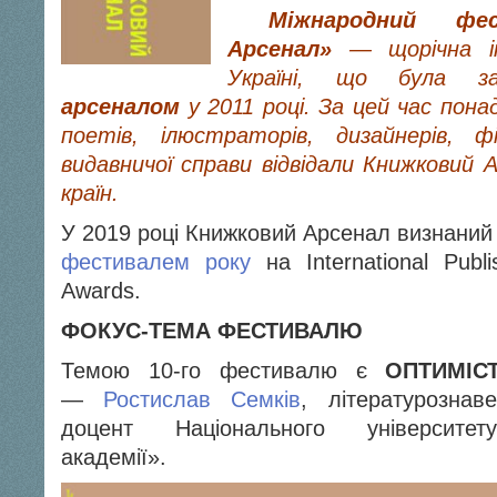
Міжнародний фе
Арсенал»
— щорічна ін
Україні, що була з
арсеналом
у 2011 році. За цей час пона
поетів, ілюстраторів, дизайнерів, 
видавничої справи відвідали Книжковий А
країн.
У 2019 році Книжковий Арсенал визнани
фестивалем року
на International Publi
Awards.
ФОКУС-ТЕМА ФЕСТИВАЛЮ
Темою 10-го фестивалю є
ОПТИМІС
—
Ростислав Семків
, літературознав
доцент Національного університету
академії».