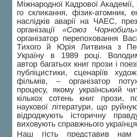
Міжнародної Кадрової Академії, 
го скликання, фізик-атомник, ен
наслідків аварії на ЧАЕС, пре
організації
«Союз Чорнобиль
організатор перепоховання Ва
Тихого й Юрія Литвина з Пе
Україну в 1989 році. Волод
автор багатьох книг прози і поезі
публіцистики, сценаріїв худож
фільмів, – організатор поту
процесу, якому український чи
кількох сотень книг прози, по
наукової літератури, що руйну
відроджують історичну прав
виховують справжнього українця
Наш гість представив нам 