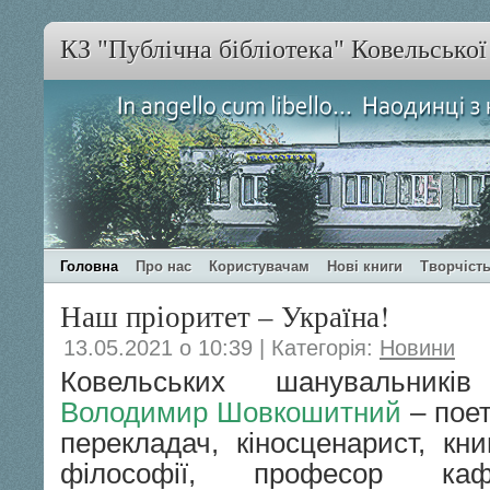
КЗ "Публічна бібліотека" Ковельсько
Головна
Про нас
Користувачам
Нові книги
Творчість
Наш пріоритет – Україна!
13.05.2021 о 10:39 | Категорія:
Новини
Ковельських шанувальникі
Володимир Шовкошитний
– поет
перекладач, кіносценарист, кн
філософії, професор кафе