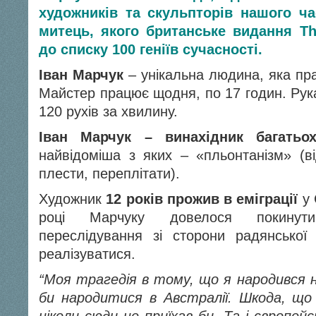
художників та скульпторів нашого ча
митець, якого британське видання The
до списку 100 геніїв сучасності.
Іван Марчук
– унікальна людина, яка пр
Майстер працює щодня, по 17 годин. Рук
120 рухів за хвилину.
Іван Марчук – винахідник багатьох
найвідоміша з яких – «
пльонтанізм
» (в
плести, переплітати).
Художник
12 років прожив в еміграції
у 
році Марчуку довелося покинут
переслідування зі сторони радянської
реалізуватися.
“Моя трагедія в тому, що я народився н
би народитися в Австралії. Шкода, що