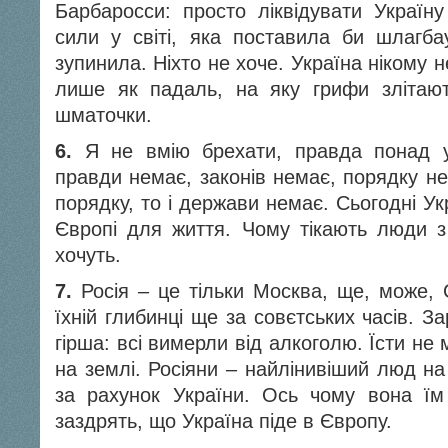
Барбаросси: просто ліквідувати Україн
сили у світі, яка поставила би шлагб
зупинила. Ніхто не хоче. Україна нікому н
лише як падаль, на яку грифи злітают
шматочки.
6.
Я не вмію брехати, правда понад у
правди немає, законів немає, порядку не
порядку, то і держави немає. Сьогодні Ук
Європі для життя. Чому тікають люди 
хочуть.
7.
Росія – це тільки Москва, ще, може, 
їхній глибинці ще за совєтських часів. З
гірша: всі вимерли від алкоголю. Їсти не 
на землі. Росіяни – найлінивіший люд на
за рахунок України. Ось чому вона їм
заздрять, що Україна піде в Європу.