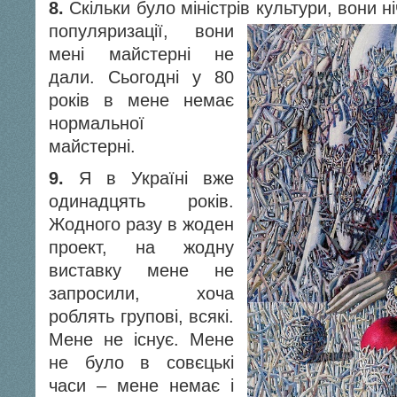
8.
Скільки було міністрів культури, вони н
популяризації, вони
мені майстерні не
дали. Сьогодні у 80
років в мене немає
нормальної
майстерні.
9.
Я в Україні вже
одинадцять років.
Жодного разу в жоден
проект, на жодну
виставку мене не
запросили, хоча
роблять групові, всякі.
Мене не існує. Мене
не було в совєцькі
часи – мене немає і