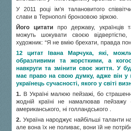
У 2011 році ім’я талановитого співвітч
слави в Тернополі бронзовою зіркою.
Його цитати
про державу, українців 
можуть шокувати своєю відвертістю,
художник: “Я не вмію брехати, правда пон
12 цитат Івана Марчука, які, можл
образливими та жорсткими, а когос
навкруги та змінити своє життя. У бу
має право на свою думку, адже він у 
українець сучасності, якого у світі виз
1.
В Україні малюю пейзажі, бо страше
жодній країні не намалював пейзажу –
американського, ні голландського .
2.
Україна народжує найбільші таланти на 
але вона їх не поливає, вони їй не потрібн