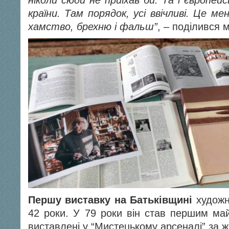
ніколи сюди не приїхав би. Та і європейс
країни. Там порядок, усі ввічливі. Це м
хамство, брехню і фальш”
, – поділився 
Першу виставку на Батьківщині
художн
42 роки. У 79 роки він став першим май
виставлені у “Мистецькому арсеналі” за ж