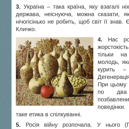
3.
Україна – така країна, яку взагалі ніх
держава, неіснуюча, можна сказати, я
нічогісінько не робить, щоб світ її знав.
Кличко.
4.
Нас роз’
жорстокіст
тільки н
молодь, яка
курить 
Дегенераці
При цьому 
по два
позбавлени
поведінки.
таке етика в спілкуванні.
5.
Росія війну розпочала. У нього (П