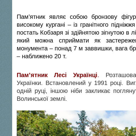
Пам’ятник являє собою бронзову фігур
високому кургані – із гранітного підніж
постать Кобзаря зі здійнятою зігнутою в л
який можна сприймати як застережен
монумента – понад 7 м заввишки, вага бр
– наближен
Пам’ятник Лесі Українці
.
Розташова
Українки. Встановлений у 1991 році. Виг
одній руці, іншою ніби закликає погляну
Волинської