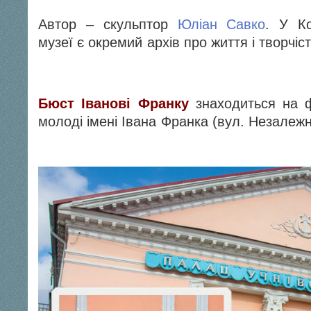
Автор – скульптор
Юліан Савко
. У Ко
музеї є окремий архів про життя 
Бюст
Іван
ові
Франку
знаходиться на ф
молоді імені Івана Франка (вул.