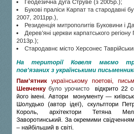
Геодезична дуга Струве (з 2005р.);
Букові праліси Карпат та стародавні бу
2007, 2011рр.),
Резиденція митрополитів Буковини і Да
Дерев’яні церкви карпатського регіону 
2013р.);
Стародавнє місто Херсонес Таврійський
На території Ковеля маємо тр
пов’язаних з українськими письменни
Пам’ятник
українському поетові, пис
Шевченку
було урочисто
відкрито
22 с
його імені. Автори монументу —
київсь
Шолудько
(автор ідеї), скульптори Пе
Король, архітектори Тетяна Ме
Заворотинський. За окремими свідчення
– найбільший в світі.