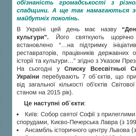
обізнаність громадськості з різн
спадщини. А ще так намагаються з
майбутніх поколінь.
В Україні цей день має назву
“Ден
культури”.
Його святкують щорічно
встановлено “…на підтримку ініціатив
реставраторів, працівників державних о
історії та культури…” згідно з Указом Пре
На сьогодні у
Списку Всесвітньої
України
перебувають 7 об`єктів, що пр
від загальної кількості об’єктів Світов
станом на 2015 рік).
Це наступні об`єкти
:
Київ: Собор святої Софії з прилеглим
спорудами, Києво-Печерська Лавра (з 199
Ансамбль історичного центру Львова (з 