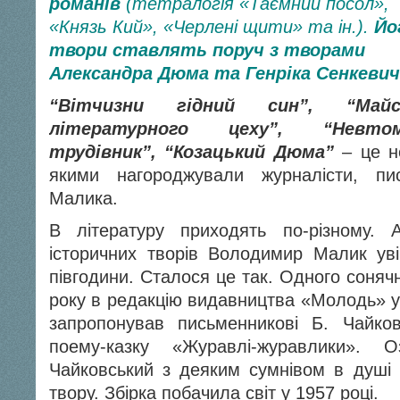
романів
(тетралогія «Таємний посол»,
«Князь Кий», «Черлені щити» та ін.).
Йо
твори ставлять поруч з творами
Александра Дюма та Генріка Сенкеви
“Вітчизни гідний син”, “Майс
літературного цеху”, “Невтом
трудівник”, “Козацький Дюма”
– це не
якими нагороджували журналісти, пи
Малика.
В літературу приходять по-різному. 
історичних творів Володимир Малик ув
півгодини. Сталося це так. Одного соняч
року в редакцію видавництва «Молодь» ув
запропонував письменникові
Б. Чайко
поему-казку «Журавлі-журавлики». 
Чайковський з деяким сумнівом в душі 
твору. Збірка побачила світ у 1957 році.