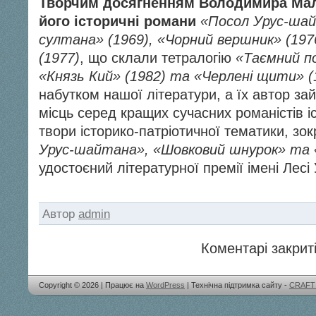
Творчим досягненням Володимира Мали
його історичні романи
«Посол Урус-шай
султана» (1969), «Чорний вершник» (197
(1977)
, що склали тетралогію
«Таємний п
«Князь Кий» (1982) та «Черлені щити» (
набутком нашої літератури, а їх автор за
місць серед кращих сучасних романістів і
твори історико-патріотичної тематики, з
Урус-шайтана», «Шовковий шнурок» та 
удостоєний літературної премії імені Лесі
Автор
admin
Коментарі закриті
Copyright © 2026 | Працює на
WordPress
| Технічна підтримка сайту -
CRAFT 