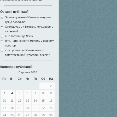
Останні публікації
За лаштунками бібліотеки готуємо
дещо особливе!
Оголошуємо «Тиждень кольорового
читання»!
«На гостини до Лесі»
Літо, натхнення та молодь у нашому
просторі
«Як пройти до бібліотеки?» —
пам’ятаєте цей культовий вислів?
Календар публікацій
Серпень 2026
Пн
Вт
Ср
Чт
Пт
Сб
Нд
1
2
3
4
5
6
7
8
9
10
11
12
13
14
15
16
17
18
19
20
21
22
23
24
25
26
27
28
29
30