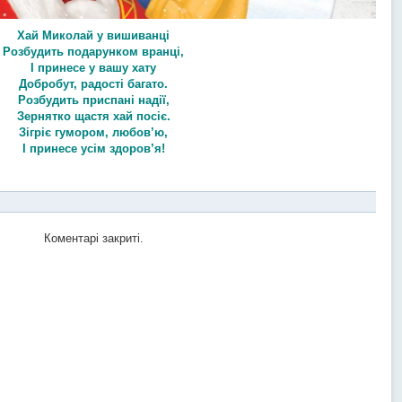
Хай Миколай у вишиванці
Розбудить подарунком вранці,
І принесе у вашу хату
Добробут, радості багато.
Розбудить приспані надії,
Зернятко щастя хай посіє.
Зігріє гумором, любов’ю,
І принесе усім здоров’я!
Коментарі закриті.