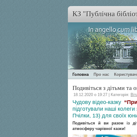
КЗ "Публічна бібліо
Головна
Про нас
Користува
Подивіться з дітьми та 
18.12.2020 о 19:27 | Категорія:
Віт
Чудову відео-казку
“При
підготували наші колеги
Пчілки, 13) для своїх юни
Подивіться й ви разом із ді
атмосферу чарівної казки!