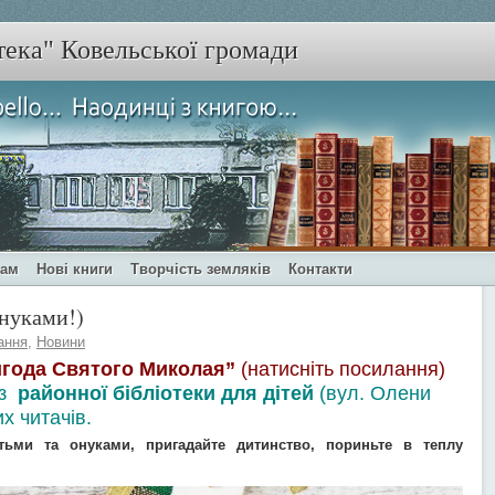
тека" Ковельської громади
чам
Нові книги
Творчість земляків
Контакти
онуками!)
ання
,
Новини
года Святого Миколая”
(натисніть посилання)
 з
районної бібліотеки для дітей
(вул. Олени
х читачів.
тьми та онуками, пригадайте дитинство, пориньте в теплу