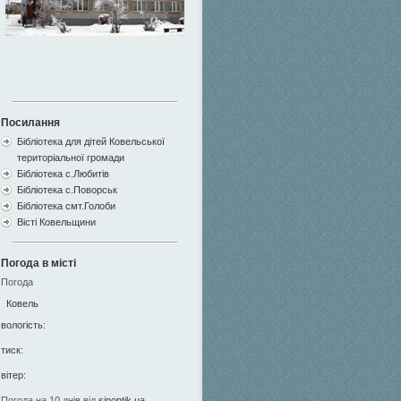
Посилання
Бібліотека для дітей Ковельської
територіальної громади
Бібліотека с.Любитів
Бібліотека с.Поворськ
Бібліотека смт.Голоби
Вісті Ковельщини
Погода в місті
Погода
Ковель
вологість:
тиск:
вітер:
Погода на 10 днів від
sinoptik.ua