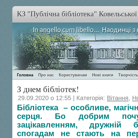
КЗ "Публічна бібліотека" Ковельсько
Головна
Про нас
Користувачам
Нові книги
Творчість
З днем бібліотек!
29.09.2020 о 12:55 | Категорія:
Вітання
,
Н
Бібліотека – особливе, магічн
серця. Бо добрим почу
зацікавленням, дружній б
спогадам не стають на пер