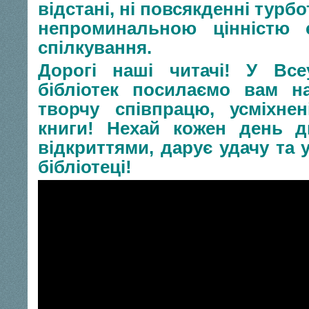
відстані, ні повсякденні турб
непроминальною цінністю
спілкування.
Дорогі наші читачі! У Все
бібліотек посилаємо вам н
творчу співпрацю, усміхне
книги! Нехай кожен день 
відкриттями, дарує удачу та у
бібліотеці!