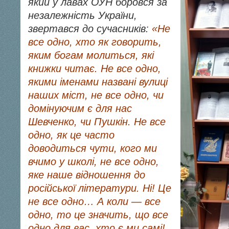
який у лавах ОУН боровся за
незалежність України,
звертався до сучасників:
«Н
е
все одно, хто як говорить,
яким богам молиться, які
книжки читає. Не все одно,
якими іменами названі вулиці
наших міст, не все одно, чи
домінуючим є для нас
Шевченко, чи Пушкін. Не все
одно, як це часто
доводиться чути, кого ми
вчимо у школі, не все одно,
яке наше відношення до
російської літератури. Ні! Це
не все одно… А коли — все
одно, то це значить, що все
одно для вас, хто є ми самі!