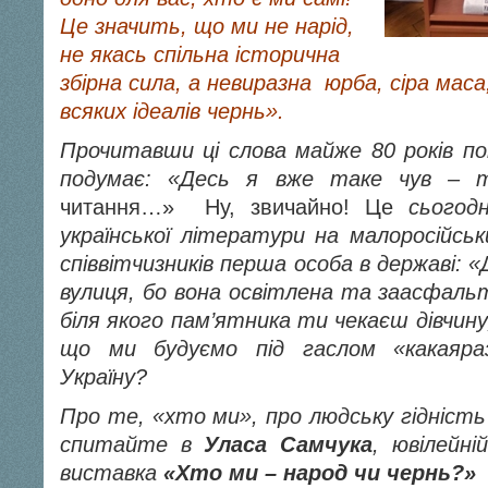
Це значить, що ми не нарід,
не якась спільна історична
збірна сила, а невиразна юрба, сіра маса
всяких ідеалів чернь
»
.
Прочитавши ці слова майже 80 років п
подумає: «Десь я вже таке чув – 
читання…» Ну, звичайно! Це
сьогод
української літератури на малоросійсь
співвітчизників перша особа в державі: 
вулиця, бо вона освітлена та заасфальт
біля якого пам’ятника ти чекаєш дівчину
що ми будуємо під гаслом «какаяра
Україну?
Про те, «хто ми», про людську гідність 
спитайте
в
Уласа Самчука
, ювілейні
виставка
«Хто ми – народ чи чернь?»