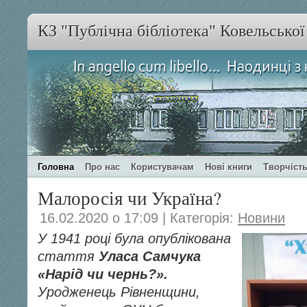
КЗ "Публічна бібліотека" Ковельсько
Головна
Про нас
Користувачам
Нові книги
Творчість
Малоросія чи Україна?
16.02.2020 о 17:09 | Категорія:
Новини
У 1941 році була опублікована
стаття
Уласа Самчука
«Нарід чи чернь?».
Уродженець Рівненщини,