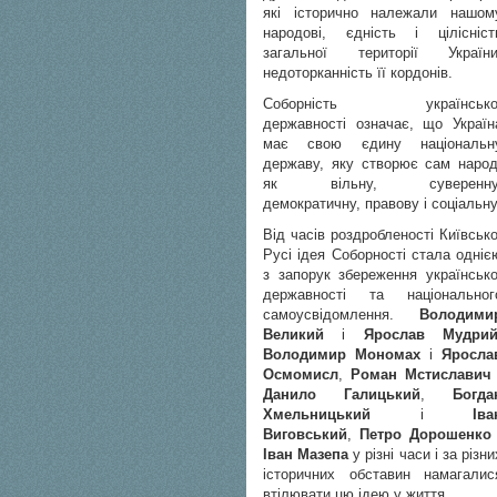
які історично належали нашом
народові, єдність і цілісніст
загальної території України
недоторканність її кордонів.
Соборність українсько
державності означає, що Україн
має свою єдину національн
державу, яку створює сам народ
як вільну, суверенну
демократичну, правову і соціальну
Від часів роздробленості Київсько
Русі ідея Соборності стала одніє
з запорук збереження українсько
державності та національног
самоусвідомлення.
Володими
Великий
і
Ярослав Мудри
Володимир Мономах
і
Яросла
Осмомисл
,
Роман Мстиславич
Данило Галицький
,
Богда
Хмельницький
і
Іва
Виговський
,
Петро Дорошенко
Іван Мазепа
у різні часи і за різни
історичних обставин намагалис
втілювати цю ідею у життя.