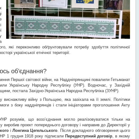
ж
і
е
є
ї
у
а
го, які переконливо обґрунтовували потребу здобуття політичної
сторі української етнічної території.
ось об’єднання?
ршення Першої світової війни, на Наддніпрянщині повалили Гетьманат
или Українську Народну Республіку (УНР). Водночас, у Західній
орщини, постала Західно-Українська Народна Республіка (ЗУНР).
у виснажливу війну з Польщею, яка зазіхала на її землі. Політики
оги з боку наддніпрянців і стали ініціаторами проголошення Акту
УНР розумів, що возз’єднання могло реалізовуватися тільки на
у виробив проект попереднього договору і направив до Директорії у
кого
і
Лонгина Цегельського
. Після докладного обговорення цього
УНР 1 грудня 1918 року підписали
Передвступний договір
, в якому