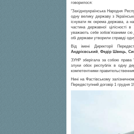
говорилося:
“Західноукраїнська Народня Респ
одну велику державу з Українськ
існувати як окрема держава, а н
частина державної цілісності в
уважають себе зобов’язаними сю 
обі держави утворили справді од
Від імені Директорії Передв
Андрієвський
,
Федір Швець
,
Си
ЗУНР зберігала за собою права “т
злуки обох республік в одну дер
компетентними правительственним
Нині на Фастівському залізничном
Передвступний договір 1 грудня 1