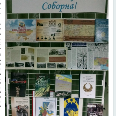
у
ь
,
ї
а
у
,
,
.
ї
ю
ї
о
р
й
,
в
і
н
н
і
х
я