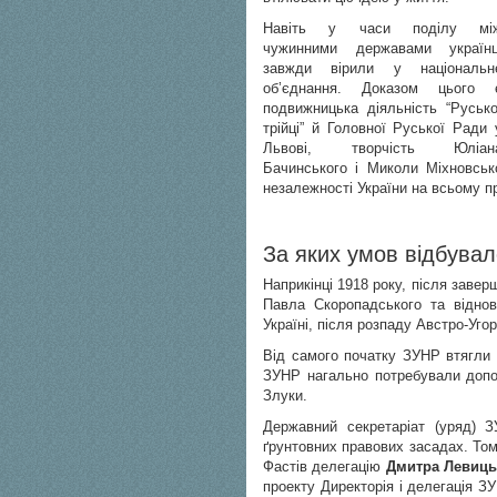
Навіть у часи поділу мі
чужинними державами українц
завжди вірили у національн
об’єднання. Доказом цього 
подвижницька діяльність “Русько
трійці” й Головної Руської Ради 
Львові, творчість Юліан
Бачинського і Миколи Міхновсько
незалежності України на всьому про
За яких умов відбувал
Наприкінці 1918 року, після заве
Павла Скоропадського та віднов
Україні, після розпаду Австро-Уг
Від самого початку ЗУНР втягли 
ЗУНР нагально потребували допом
Злуки.
Державний секретаріат (уряд) З
ґрунтовних правових засадах. Том
Фастів делегацію
Дмитра Левиць
проекту Директорія і делегація З