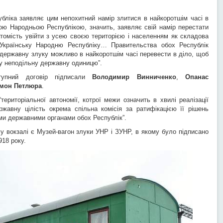
убліка заявляє цим непохитний намір злитися в найкоротшім часі в
ою Народньою Республікою, значить, заявляє свій намір перестати
атомість увійти з усею своєю територією і населенням як складова
 Українську Народню Республіку… Правительства обох Республік
державну злуку можливо в найкоротшім часі перевести в діло, щоб
ну неподільну державну одиницю”.
ступний договір підписали
Володимир Винниченко
,
Опанас
мон Петлюра
.
ериторіальної автономії, котрої межи означить в хвилі реалізації
жавну цілість окрема спільна комісія за ратифікацією її рішень
и державними органами обох Республік”.
у вокзалі є Музей-вагон злуки УНР і ЗУНР, в якому було підписано
918 року.