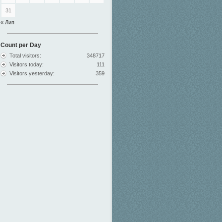
31
« Лип
Count per Day
Total visitors:
348717
Visitors today:
111
Visitors yesterday:
359