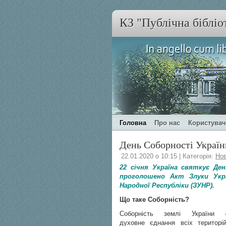
КЗ "Публічна бібліо
Головна
Про нас
Користува
День Соборності Україн
22.01.2020 о 10:15 | Категорія:
Но
22 січня Україна святкує Де
проголошено Акт Злуки Украї
Народної Республіки (ЗУНР).
Що таке Соборність?
Соборність землі України 
духовне єднання всіх територій