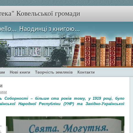
тека" Ковельської громади
чам
Нові книги
Творчість земляків
Контакти
и
вини
нь Соборності – більше ста років тому, у 1919 році, було
нської Народної Республіки (УНР) та Західно-Української
–
,