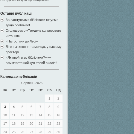
Останні публікації
За лаштунками бібліотеки готуємо
дещо особливе!
Оголошуємо «Тиждень кольорового
читання»!
«На гостини до Лесі»
Літо, натхнення та молодь у нашому
просторі
«Як пройти до бібліотеки?» —
пам’ятаєте цей культовий вислів?
Календар публікацій
Серпень 2026
Пн
Вт
Ср
Чт
Пт
Сб
Нд
1
2
3
4
5
6
7
8
9
10
11
12
13
14
15
16
17
18
19
20
21
22
23
24
25
26
27
28
29
30