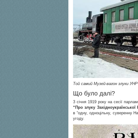
Той самий Музей-вагон злуки УНР
Що було далі?
3 січня 1919 року на сесії парла
“Про злуку Західноукраїнської
в “одну, одноцільну, суверенну Н
угоду.