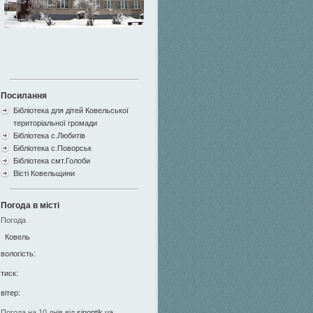
Посилання
Бібліотека для дітей Ковельської
територіальної громади
Бібліотека с.Любитів
Бібліотека с.Поворськ
Бібліотека смт.Голоби
Вісті Ковельщини
Погода в місті
Погода
Ковель
вологість:
тиск:
вітер:
Погода на 10 днів від
sinoptik.ua