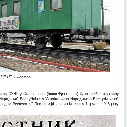
 і ЗУНР у Фастові
менту ЗУНР у Станіславові (Івано-Франківськ) було прийнято
ухвалу
 Народньої Республіки з Українською Народньою Республікою”
ародню Республіку”. Так ратифікували підписану 1 грудня 1918 року