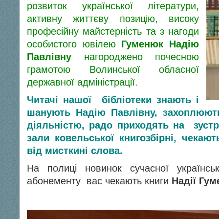
розвиток української літератури,
активну життєву позицію, високу
професійну майстерність та з нагоди
особистого ювілею
Гуменюк Надію
Павлівну
нагороджено почесною
грамотою Волинської обласної
державної адміністрації.
Читачі нашої бібліотеки знають і
шанують Надію Павлівну, захоплюют
діяльністю, радо приходять на зустр
зали ковельської книгозбірні, чекают
від мисткині слова.
На полиці новинок сучасної українськ
абонементу вас чекають книги
Надії Гум