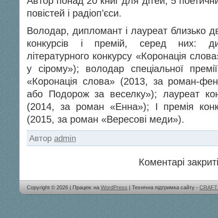
Автор понад 20 книг для дітей, 5 поетични
повістей і радіоп’єси.
Володар, дипломант і лауреат близько дв
конкурсів і премій, серед них: ди
літературного конкурсу «Коронація слова
у сірому»); володар спеціальної премі
«Коронація слова» (2013, за роман-фент
або Подорож за веселку»); лауреат ко
(2014, за роман «Енна»); I премія кон
(2015, за роман «Вересові меди»).
Автор
admin
Коментарі закриті
Copyright © 2026 | Працює на
WordPress
| Технічна підтримка сайту -
CRAFT 