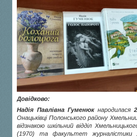
Довідково:
Надія Павлівна Гуменюк
народилася
Онацьківці Полонського району Хмельниць
відзнакою шкільний відділ Хмельницьког
(1970) та факультет журналістики Л