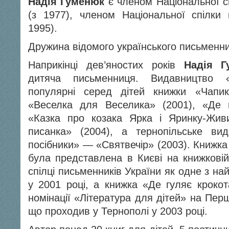
Надія Гуменюк
є членом Національної сп
(з 1977), членом Національної спілки 
1995).
Дружина відомого українського письменн
Наприкінці дев’яностих років
Надія Г
дитяча письменниця. Видавництво «
популярні серед дітей книжки «Чапи
«Веселка для Веселика» (2001), «Де г
«Казка про козака Ярка і Яринку-Живи
писанка» (2004), а тернопільське вид
посібники» — «Святвечір» (2003). Книжк
була представлена в Києві на книжковій
спілці письменників України як одне з н
у 2001 році, а книжка «Де гуляє крок
номінації «Література для дітей» на Пе
що проходив у Тернополі у 2003 році.