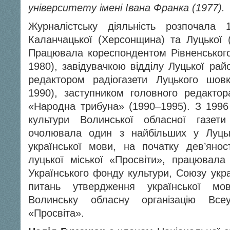
університету імені Івана Франка (1977).
Журналістську діяльність розпочала
Каланчацької (Херсонщина) та Луцької (
Працювала кореспондентом Рівненського
1980), завідувачкою відділу Луцької рай
редактором радіогазети Луцького шовк
1990), заступником головного редактора
«Народна трибуна» (1990–1995). З 1996 
культури Волинської обласної газет
очолювала один з найбільших у Луць
української мови, на початку дев’яно
луцької міської «Просвіти», працювала 
Українського фонду культури, Союзу украї
питань утвердження української мо
Волинську обласну організацію Всеу
«Просвіта».