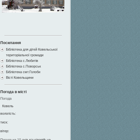
Посилання
Бібліотека для дітей Ковельської
територіальної громади
Бібліотека с.Любитів
Бібліотека с.Поворськ
Бібліотека смт.Голоби
Вісті Ковельщини
Погода в місті
Погода
Ковель
вологість:
тиск:
вітер:
Погода на 10 днів від
sinoptik.ua