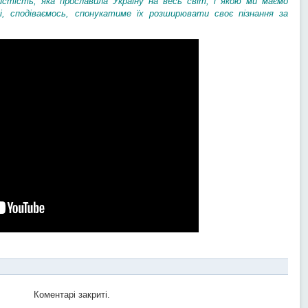
истість, яка прославила Україну на весь світ, і якою ми маємо
 і, сподіваємось, спонукатиме їх розширювати своє пізнання за
Коментарі закриті.