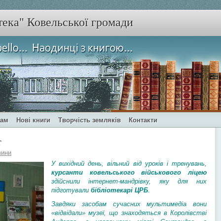
тека" Ковельської громади
чам
Нові книги
Творчість земляків
Контакти
т
вини
У вихідний день, вільний від уроків і тренувань,
курсанти ковельського військового ліцею
здійснили інтернет-мандрівку, яку для них
підготували
бібліотекарі ЦРБ
.
Завдяки засобам сучасних мультимедіа вони
«відвідали» музеї, що знаходяться в Королівстві