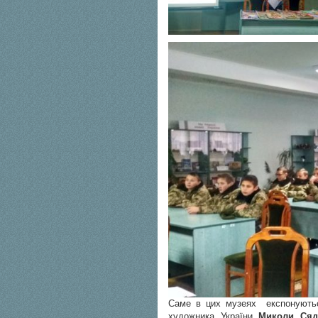
Саме в цих музеях експонуютьс
художника України
Миколи Сяд