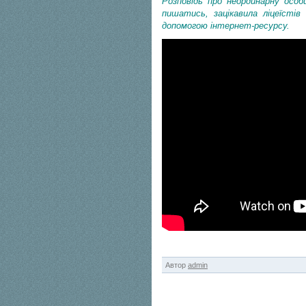
Розповідь про неординарну особ
пишатись, зацікавила ліцеїстів
допомогою інтернет-ресурсу.
Автор
admin