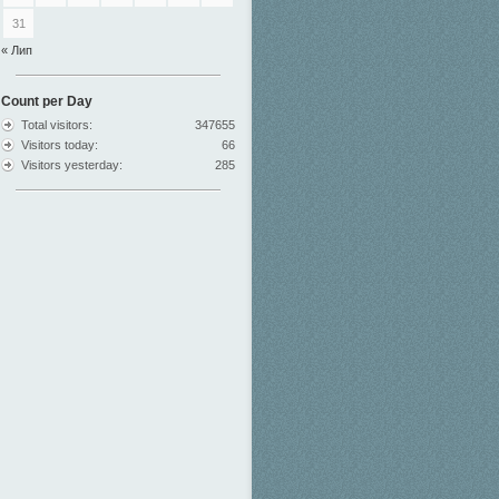
31
« Лип
Count per Day
Total visitors:
347655
Visitors today:
66
Visitors yesterday:
285