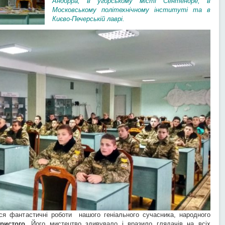
Андорра, в угорському місті Сентендре, в
Московському політехнічному інституті та в
Києво-Печерській лаврі.
я фантастичні роботи нашого геніального сучасника, народного
ристого
. Його мистецтво здивувало і вразило глядачів на всіх