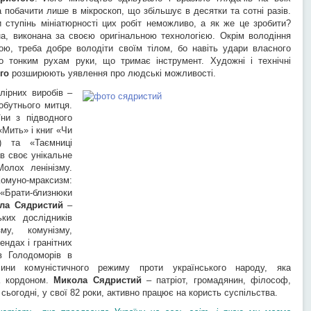
побачити лише в мікроскоп, що збільшує в десятки та сотні разів.
и ступінь мініатюрності цих робіт неможливо, а як же це зробити?
а, виконана за своєю оригінальною технологією. Окрім володіння
ою, треба добре володіти своїм тілом, бо навіть удари власного
 тонким рухам руки, що тримає інструмент. Художні і технічні
го
розширюють уявлення про людські можливості.
лірних виробів –
обутнього митця.
ни з підводного
«Мить» і книг «Чи
) та «Таємниці
ав своє унікальне
олох ленінізму.
Комуно-мраксизм:
Брати-близнюки
ла Сядристий
–
ких дослідників
му, комунізму,
ендах і гранітних
в Голодоморів в
ини комуністичного режиму проти українського народу, яка
а кордоном.
Микола Сядристий
– патріот, громадянин, філософ,
 сьогодні, у свої 82 роки, активно працює на користь суспільства.