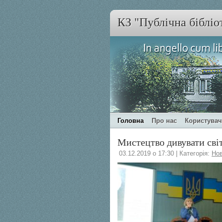
КЗ "Публічна бібліо
Головна
Про нас
Користува
Мистецтво дивувати сві
03.12.2019 о 17:30 | Категорія:
Но