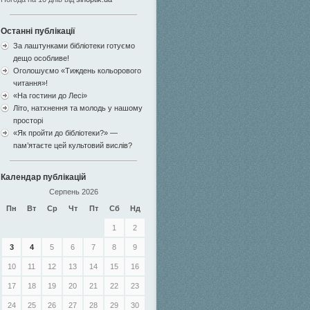
Останні публікації
За лаштунками бібліотеки готуємо
дещо особливе!
Оголошуємо «Тиждень кольорового
читання»!
«На гостини до Лесі»
Літо, натхнення та молодь у нашому
просторі
«Як пройти до бібліотеки?» —
пам’ятаєте цей культовий вислів?
Календар публікацій
Серпень 2026
Пн
Вт
Ср
Чт
Пт
Сб
Нд
1
2
3
4
5
6
7
8
9
10
11
12
13
14
15
16
17
18
19
20
21
22
23
24
25
26
27
28
29
30