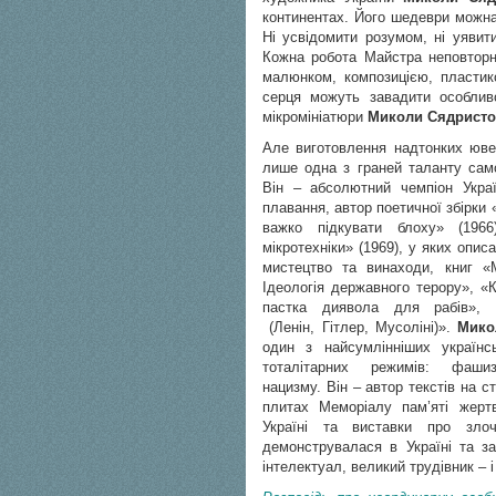
континентах. Його шедеври можна 
Ні усвідомити розумом, ні уявит
Кожна робота Майстра неповторн
малюнком, композицією, пластик
серця можуть завадити особливо
мікромініатюри
Миколи Сядристо
Але виготовлення надтонких юве
лише одна з граней таланту сам
Він – абсолютний чемпіон Украї
плавання, автор поетичної збірки 
важко підкувати блоху» (1966
мікротехніки» (1969), у яких опис
мистецтво та винаходи, книг «М
Ідеологія державного терору», «
пастка диявола для рабів», «
(Ленін, Гітлер, Мусоліні)».
Мико
один з найсумлінніших українсь
тоталітарних режимів: фашиз
нацизму. Він – автор текстів на ст
плитах Меморіалу пам’яті жерт
Україні та виставки про злоч
демонструвалася в Україні та з
інтелектуал, великий трудівник – і