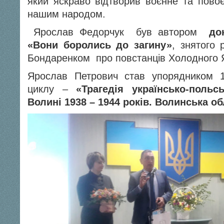
який яскраво відтворив воєнне та повоє
нашим народом.
Ярослав Федорчук був автором
до
«Вони боролись до загину»
, знятого
Бондаренком про повстанців Холодного 
Ярослав Петрович став упорядником 1
циклу –
«Трагедія українсько-польс
Волині 1938 – 1944 років. Волинська о