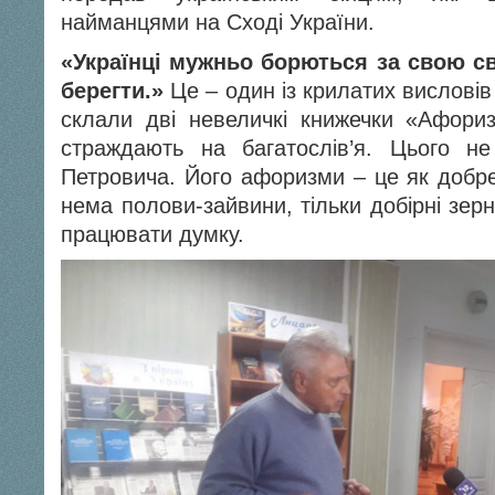
найманцями на Сході України.
«Українці мужньо борються за свою св
берегти.»
Це – один із крилатих вислові
склали дві невеличкі книжечки «Афориз
страждають на багатослів’я. Цього 
Петровича. Його афоризми – це як добре
нема полови-зайвини, тільки добірні зер
працювати думку.