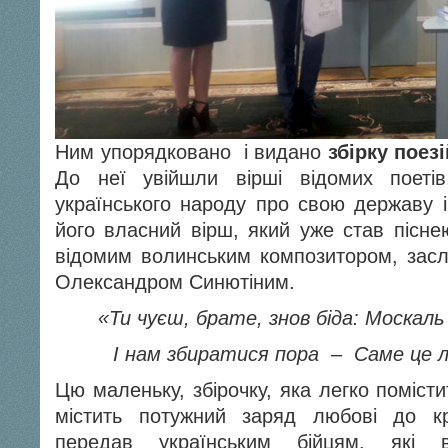
Ним упорядковано і видано
збірку поез
До неї увійшли вірші відомих поеті
українського народу про свою державу і 
його власний вірш, який уже став пісне
відомим волинським композитором, зас
Олександром Синютіним.
«Ти чуєш, брате, знов біда: Москаль
І нам збиратися пора – Саме це 
Цю маленьку, збірочку, яка легко помісти
містить потужний заряд любові до к
передав українським бійцям, які 