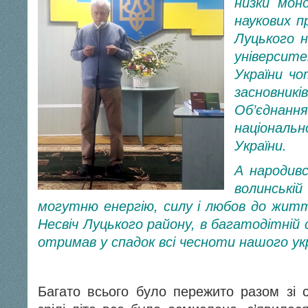
низки мон
наукових п
Луцького н
університ
України чо
засновни
Об’єднанн
національ
України.
А народив
волинські
могутню енергію, силу і любов до життя
Несвіч Луцького району, в багатодітній се
отримав у спадок всі чесноти нашого ук
Багато всього було пережито разом зі 