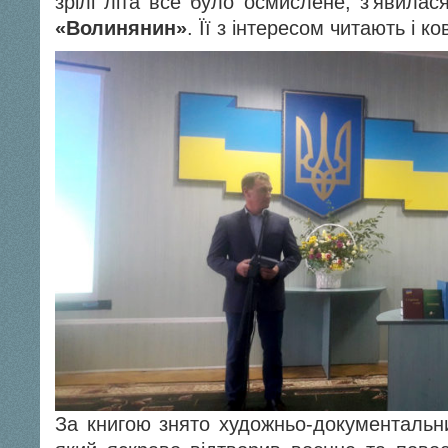
зрілі літа все було осмислене, з’явилас
«Волинянин»
. Її з інтересом читають і к
За книгою знято художньо-документаль