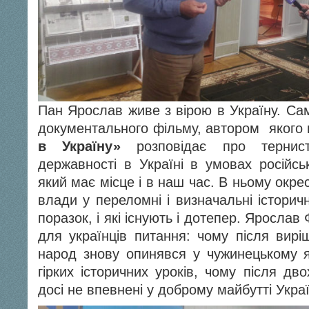
Пан Ярослав живе з вірою в Україну. Са
документального фільму, автором якого
в Україну»
розповідає про тернис
державності в Україні в умовах російсь
який має місце і в наш час. В ньому окре
влади у переломні і визначальні історич
поразок, і які існують і дотепер. Яросла
для українців питання: чому після вирі
народ знову опинявся у чужинецькому 
гірких історичних уроків, чому після дв
досі не впевнені у доброму майбутті Укра