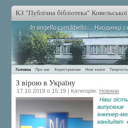
КЗ "Публічна бібліотека" Ковельсько
Головна
Про нас
Користувачам
Нові книги
Творчість
З вірою в Україну
17.10.2019 о 15:19 | Категорія:
Новини
Н
аш гіст
випускник 
інженер
кандидат 