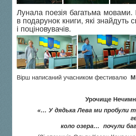
Лунала поезія багатьма мовами. 
в подарунок книги, які знайдуть с
і поціновувачів.
Вірш написаний учасником фестивалю
М
Урочище Нечимн
«
… У дядька Лева ми пробули три
геть скрізь по л
коло озера… почули баг