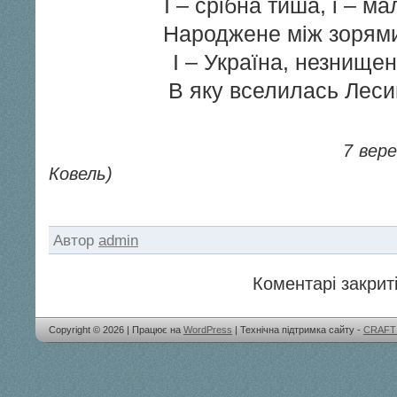
І – срібна тиша, і – м
Народжене між зорям
І – Україна, незнище
В яку вселилась Леси
7 вересня 2019 р. 
Ковель)
Автор
admin
Коментарі закриті
Copyright © 2026 | Працює на
WordPress
| Технічна підтримка сайту -
CRAFT 