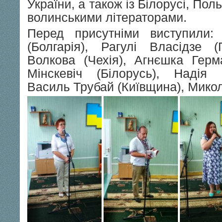
України, а також із Білорусі, Поль
волинськими літераторами.
Перед присутніми виступили:
(Болгарія), Рагулі Власідзе (
Волкова (Чехія), Агнєшка Гер
Мінскевіч (Білорусь), Надія 
Василь Трубай (Київщина), Микол