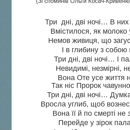
(Зі споминів Ольги Косач-Кривеню
Три дні, дві ночі… В них
Вмістилося, як молоко 
Немов живиця, що загус
І в глибину з собою
Три дні, дві ночі… І па
Невидимі, незмірні, н
Вона Оте усе життя 
Так ніс Пророк чавунно
Три дні, дві ночі… Думка
Вросла углиб, щоб вознес
Вона її й по смерті не
Перейде у зірок пала