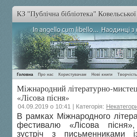
КЗ "Публічна бібліотека" Ковельсько
Головна
Про нас
Користувачам
Нові книги
Творчість
Міжнародний літературно-мистец
«Лісова пісня»
04.09.2019 о 10:41 | Категорія:
Некатегор
В рамках Міжнародного літера
фестивалю «Лісова пісня»
зустріч з письменниками із