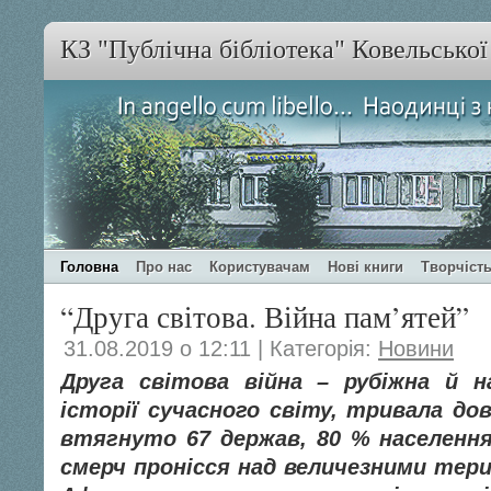
КЗ "Публічна бібліотека" Ковельсько
Головна
Про нас
Користувачам
Нові книги
Творчість
“Друга світова. Війна пам’ятей”
31.08.2019 о 12:11 | Категорія:
Новини
Друга світова війна – рубіжна й н
історії сучасного світу, тривала дов
втягнуто 67 держав, 80 % населення
смерч пронісся над величезними тери