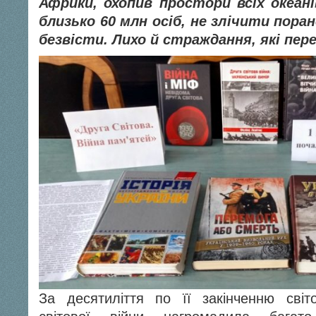
Африки, охопив простори всіх океанів
близько 60 млн осіб, не злічити пора
безвісти. Лихо й страждання, які пер
За десятиліття по її закінченню світо