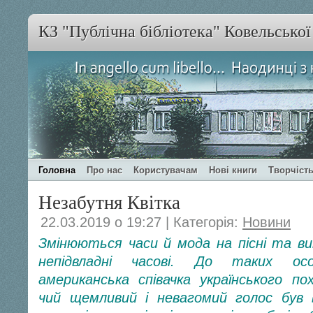
КЗ "Публічна бібліотека" Ковельсько
Головна
Про нас
Користувачам
Нові книги
Творчість
Незабутня Квітка
22.03.2019 о 19:27 | Категорія:
Новини
Змінюються часи й мода на пісні та вик
непідвладні часові. До таких ос
американська співачка українського п
чий щемливий і невагомий голос був