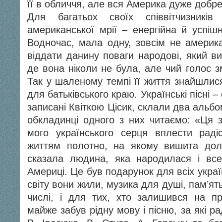
її в обличчя, але вся Америка дуже добре
Для багатьох своїх співвітчизникі
американської мрії – енергійна й успішн
Водночас, мала одну, зовсім не америка
віддати данину поваги народові, який ви
де вона ніколи не була, але чий голос зм
Так у шаленому темпі її життя знайшлися
для батьківського краю. Українські пісні – 
записані Квіткою Цісик, склали два альб
обкладинці одного з них читаємо: «Ця з
мого українського серця вплести раді
життям полотно, на якому вишита до
сказала людина, яка народилася і вс
Америці. Це був подарунок для всіх україн
світу вони жили, музика для душі, пам’ят
числі, і для тих, хто залишився на пра
майже забув рідну мову і пісню, за які 