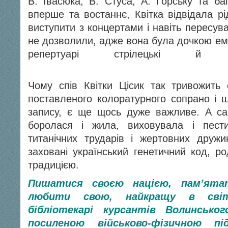
В. Івасюка, В. Стуса, А. Горську та ба
вперше та востаннє, Квітка відвідала рі
виступити з концертами і навіть пересув
не дозволили, адже вона була дочкою емі
репертуарі стрілецькі й по
Чому спів Квітки Цісик так тривожить
поставленого колоратурного сопрано і ш
запису, є ще щось дуже важливе. А с
боролася і жила, виховувала і пест
титанічних трударів і жертовних дружин
заховані український генетичний код, р
традицією.
Пишатися своєю нацією, пам’ятат
любити св
ою, найкращу в світ
бібліотекарі курсантів Волинсько
посиленою військово-фізичною пі