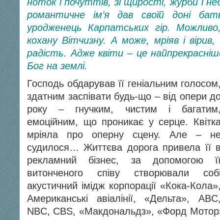
ноток і почуттів, зі щирості, журби і неб
романтичне ім’я дав своїй доні бат
уродженець Карпатських гір. Можливо
кохану Вітчизну. А може, мріяв і вірив
радість. Адже квіти – це найпрекрасніш
Бог на землі.
Господь обдарував її геніальним голосом
здатним заспівати будь-що – від опери д
року – гнучким, чистим і багатим
емоційним, що проникає у серце. Квітк
мріяла про оперну сцену. Але – н
судилося… Життєва дорога привела її 
рекламний бізнес, за допомогою ї
витонченого співу створювали соб
акустичний імідж корпорації «Кока-Кола»
Американські авіалінії, «Дельта», ABC
NBC, CBS, «Макдональдз», «Форд Моторз»