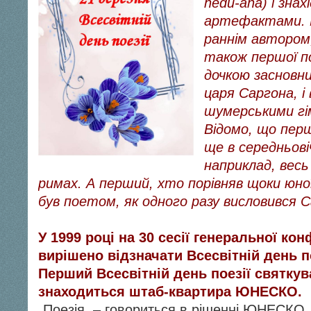
hedu-ana) і зна
артефактами. П
раннім автором,
також першої п
дочкою засновни
царя Саргона, і 
шумерськими гі
Відомо, що перш
ще в середньовіч
наприклад, весь
римах. А перший, хто порівняв щоки юної
був поетом, як одного разу висловився С
У 1999 році на 30 сесії генеральної к
вирішено відзначати Всесвітній день по
Перший Всесвітній день поезії святкув
знаходиться штаб-квартира ЮНЕСКО.
„Поезія, – говориться в рішенні ЮНЕСКО,