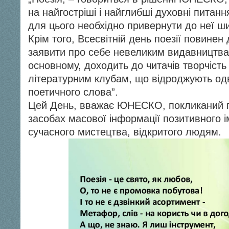
на найгостріші і найглибші духовні питан
для цього необхідно привернути до неї ши
Крім того, Всесвітній день поезії повине
заявити про себе невеликим видавництва
основному, доходить до читачів творчість 
літературним клубам, що відроджують од
поетичного слова”.
Цей День, вважає ЮНЕСКО, покликаний п
засобах масової інформації позитивного ім
сучасного мистецтва, відкритого людям.