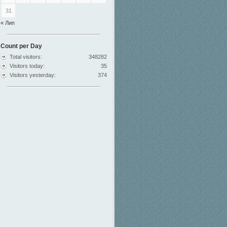
31
« Лип
Count per Day
Total visitors:
348282
Visitors today:
35
Visitors yesterday:
374