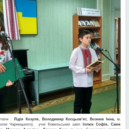
тали :
Лідія Козуля, Володимир Косцьов’ят, Вознюк Інна, о.
коли Чарнецького), учні Ковельських шкіл
Іллюх Софія, Саюк