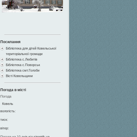
Посилання
Бібліотека для дітей Ковельської
територіальної громади
Бібліотека с.Любитів
Бібліотека с.Поворськ
Бібліотека смт.Голоби
Вісті Ковельщини
Погода в місті
Погода
Ковель
вологість:
тиск:
вітер:
Погода на 10 днів від
sinoptik.ua