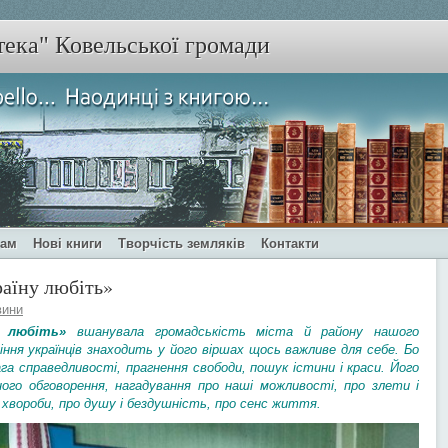
тека" Ковельської громади
чам
Нові книги
Творчість земляків
Контакти
раїну любіть»
вини
у любіть»
вшанувала громадськість міста й району нашого
іння українців знаходить у його віршах щось важливе для себе. Бо
га справедливості, прагнення свободи, пошук істини і краси. Його
ного обговорення, нагадування про наші можливості, про злети і
ні хвороби, про душу і бездушність, про сенс життя.