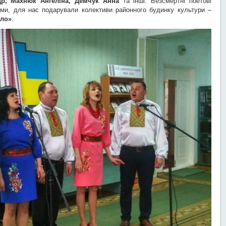
др, Махнюк Ангеліна, Демчук Анна
та інші. Безсмертні поетові
ями, для нас подарували колективи районного будинку культури –
сло»
.