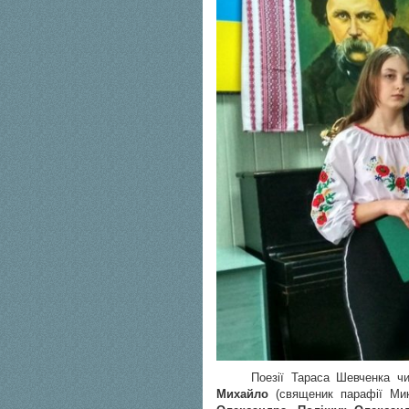
Поезії Тараса Шевченка чи
Михайло
(священик парафії Ми