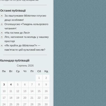
Останні публікації
За лаштунками бібліотеки готуємо
дещо особливе!
Оголошуємо «Тиждень кольорового
читання»!
«На гостини до Лесі»
Літо, натхнення та молодь у нашому
просторі
«Як пройти до бібліотеки?» —
пам’ятаєте цей культовий вислів?
Календар публікацій
Серпень 2026
Пн
Вт
Ср
Чт
Пт
Сб
Нд
1
2
3
4
5
6
7
8
9
10
11
12
13
14
15
16
17
18
19
20
21
22
23
24
25
26
27
28
29
30