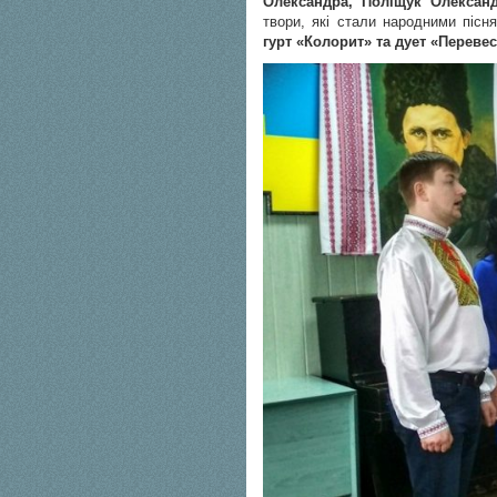
Олександра, Поліщук Олексан
твори, які стали народними пісн
гурт «Колорит» та дует «Переве