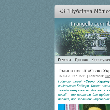
КЗ "Публічна бібліо
Головна
Про нас
Користува
Година поезії «Свою Ук
07.03.2019 о 15:19 | Категорія:
Но
Годиною поезії
«Свою Україн
геніального Кобзаря. Кожне покол
завжди актуальними для нас є жа
поезії – то послання для щоден
падіння, про задавнені національ