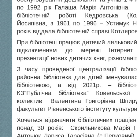
по 1992 рік Галаша Марія Антонівна.
бібліотечній роботі Кедровська (Ко
Йосипівна, з 1961 по 1996 – Устимук Н
років віддала бібліотечній справі Котляро
При бібліотеці працює дитячий ляльковий 
підключенням до мережі Інтернет,
презентації нових дитячих книг, різноманіт
З часу проведеної централізації бібліо
районна бібліотека для дітей іменувал
бібліотекою, а від 2021р. – бібліо
КЗ”Публічна бібліотека” Ковельсько
колектив Валентина Григорівна Шпирук
факультет Рівненського інституту культури
Хочеться відзначити бібліотечних праців
понад 30 років: Скрильникова Марія П
Антонюк Лариса Тарасівна (с.Перковичі)