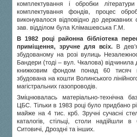
комплектування і обробки літератури
комплектування фондів, процес обро
виконувалося відповідно до державних с
зав. відділом була Клімашевська Г.М.
В 1982 році районна бібліотека пер
приміщення, зручне для всіх.
В дев’я
збудованому на розі вулиць Незалежност
Бандери (тоді – вул. Чкалова) відчинила д
книжковим фондом понад 60 тисяч п
збудована на кошти Волинського лінійног
магістральних газопроводів.
Зміцнювалась матеріально-технічна ба
ЦБС. Тільки в 1983 році було придбано р
майже на 4 тис. крб. Зручні сучасні ст
каталогів, стільці, столи надійшли в б
Ситовичі, Дроздні та інших.