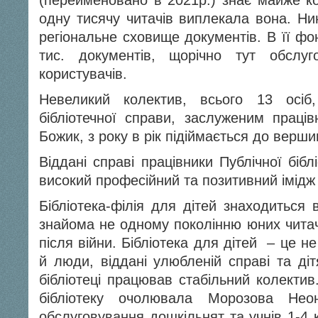
(перейменовано в 2021р.) знає майже к
одну тисячу читачів виплекала вона. Нин
регіональне сховище документів. В її фо
тис. документів, щорічно тут обслу
користувачів.
Невеликий колектив, всього 13 осіб
бібліотечної справи, заслуженим праці
Божик, з року в рік підіймається до верш
Віддані справі працівники Публічної біб
високий професійний та позитивний імідж
Бібліотека-філія для дітей знаходиться 
знайома не одному поколінню юних читачі
після війни. Бібліотека для дітей – це не 
й люди, віддані улюбленій справі та ді
бібліотеці працював стабільний колекти
бібліотеку очолювала Морозова Неон
обслуговування дошкільнят та учнів 1-4 