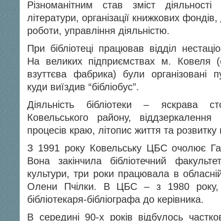
Різноманітним став зміст діяльності 
літератури, організації книжкових фондів,
роботи, управління діяльністю.
При бібліотеці працював відділ нестаці
На великих підприємствах м. Ковеля (с
взуттєва фабрика) були організовані пу
куди виїздив “бібліобус”.
Діяльність бібліотеки – яскрава сто
Ковельського району, віддзеркалення 
процесів краю, літопис життя та розвитку
З 1991 року Ковельську ЦБС очолює Га
Вона закінчила бібліотечний факультет
культури, три роки працювала в обласній 
Олени Пчілки. В ЦБС – з 1980 року,
бібліотекаря-бібліографа до керівника.
В середині 90-х років відбулось частко