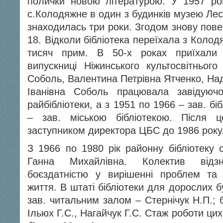
полички новою літературою. У 1957 роц
с.Колодяжне в один з будинків музею Лесі
знаходилась три роки. Згодом знову пове
18. Відколи бібліотека переїхала з Колодя
тисяч прим. В 50-х роках приїхали
випускниці Ніжинського культосвітнього
Соболь, Валентина Петрівна Ятченко, Над
Іванівна Соболь працювала завідую
райбібліотеки, а з 1951 по 1966 – зав. бі
– зав. міською бібліотекою. Після це
заступником директора ЦБС до 1986 року
З 1966 по 1980 рік районну бібліотеку
Ганна Михайлівна. Колектив відз
боєздатністю у вирішенні проблем та н
життя. В штаті бібліотеки для дорослих б
зав. читальним залом – Стернічук Н.П.; 
Ільюх Г.С., Нагайчук Г.С. Стаж роботи цих 