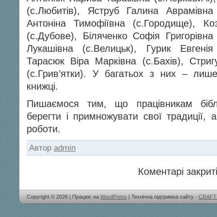
(с.Любитів), Яструб Галина Аврамівна
Антоніна Тимофіївна (с.Городище), Ко
(с.Дубове), Біляченко Софія Григорівна
Лукашівна (с.Велицьк), Гурик Евгенія
Тарасюк Віра Марківна (с.Бахів), Стри
(с.Грив’ятки). У багатьох з них – лиш
книжці.
Пишаємося тим, що працівникам бібл
берегти і примножувати свої традиції, а
роботи.
Автор
admin
Коментарі закриті
Copyright © 2026 | Працює на
WordPress
| Технічна підтримка сайту -
CRAFT 