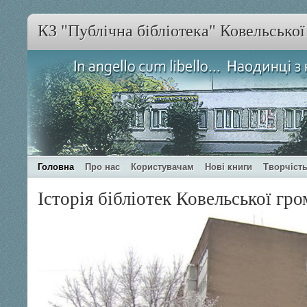
КЗ "Публічна бібліотека" Ковельсько
Головна
Про нас
Користувачам
Нові книги
Творчість
Історія бібліотек Ковельської гр