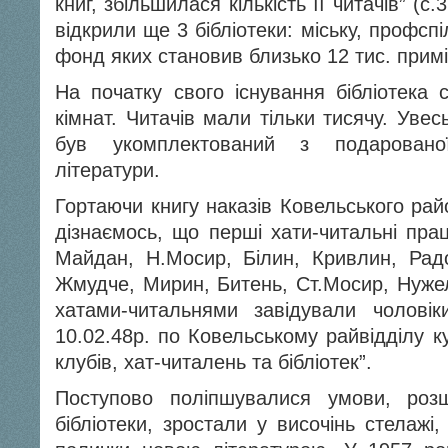
книг, збільшилася кількість її читачів” (с
відкрили ще 3 бібліотеки: міську, профспі
фонд яких становив близько 12 тис. примір
На початку свого існування бібліотека
кімнат. Читачів мали тільки тисячу. Уве
був укомплектований з подаровано
літератури.
Гортаючи книгу наказів Ковельського райо
дізнаємось, що перші хати-читальні пр
Майдан, Н.Мосир, Білин, Кривлин, Радо
Жмудче, Мирин, Битень, Ст.Мосир, Нужел
хатами-читальнями завідували чолов
10.02.48р. по Ковельському райвідділу к
клубів, хат-читалень та бібліотек”.
Поступово поліпшувалися умови, роз
бібліотеки, зростали у височінь стелажі