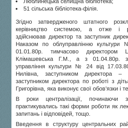
Люблинецька селищна бібліотека;
51 сільська бібліотека-філія.
Згідно затвердженого штатного розк
керівництво системою, а отже і р
здійснював директор та заступник дирек
Наказом по облуправлінню культури 
01.01.80р. тимчасово директором
Клімашевська Г.М., а з 01.04.80р. з
управління культури № 24 від 17.03.8
Нилівна, заступником директора – 
заступником директора по роботі з ді
Григорівна, яка виконує свої обов’язки і т
В роки централізації, починаючи 
практикувались такі форми роботи як лек
запитань і відповідей, тощо.
Введення в структуру центральних райо