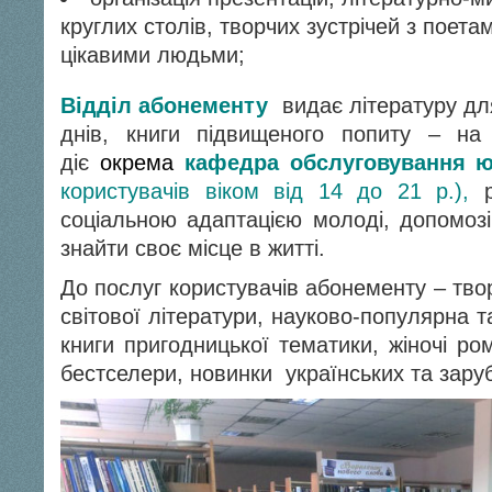
круглих столів, творчих зустрічей з поет
цікавими людьми;
Відділ абонементу
видає літературу дл
днів, книги підвищеного попиту – на
діє
окрема
кафедра обслуговування 
користувачів віком від 14 до 21 р.),
р
соціальною адаптацією молоді, допомоз
знайти своє місце в житті.
До послуг користувачів абонементу – твор
світової літератури, науково-популярна т
книги пригодницької тематики, жіночі ро
бестселери, новинки українських та заруб