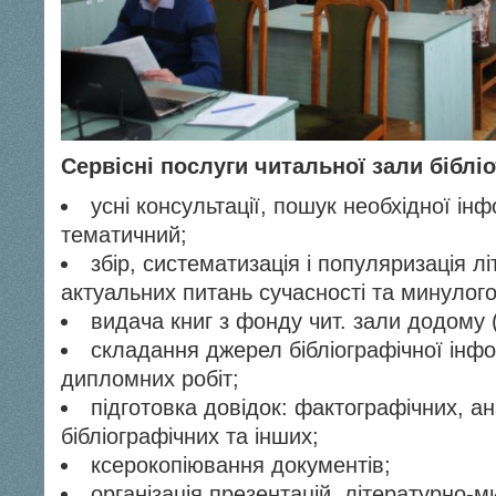
Сервісні послуги читальної зали бібліо
усні консультації, пошук необхідної інфо
тематичний;
збір, систематизація і популяризація л
актуальних питань сучасності та минулого
видача книг з фонду чит. зали додому 
складання джерел бібліографічної інфо
дипломних робіт;
підготовка довідок: фактографічних, ан
бібліографічних та інших;
ксерокопіювання документів;
організація презентацій, літературно-м